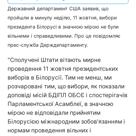
Державний департамент США заявив, що
пройшли в минулу неділю, 11 жовтня, вибори
президента Білорусі в значною мірою не були
вільними і справедливими. Про це повідомляє
прес-служба Держдепартаменту.
"Сполучені Штати вітають мирне
проведення 11 жовтня президентських
виборів в Білорусії. Тим не менш, ми
розчаровані тим, що вибори, як показали
доповіді місій БДІПЛ ОБСЄ і спостерігачів
Парламентської Асамблеї, в значною
мірою не відповідали прийнятим
Білорусією міжнародним зобов'язанням і
нормам проведення вільних і