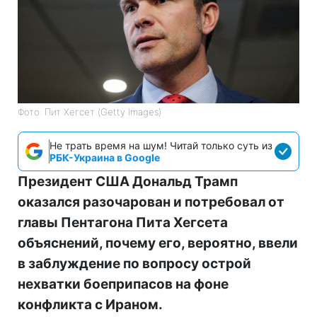
Фото: Пит Хегсет (Getty Images)
Не трать время на шум! Читай только суть из
РБК-Украина в Google
Президент США Дональд Трамп
оказался разочарован и потребовал от
главы Пентагона Пита Хегсета
объяснений, почему его, вероятно, ввели
в заблуждение по вопросу острой
нехватки боеприпасов на фоне
конфликта с Ираном.