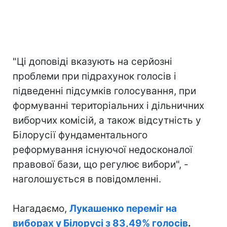
"Ці доповіді вказують на серйозні
проблеми при підрахунок голосів і
підведенні підсумків голосування, при
формуванні територіальних і дільничних
виборчих комісій, а також відсутність у
Білорусії фундаментального
реформування існуючої недосконалої
правової бази, що регулює вибори", -
наголошується в повідомленні.
Нагадаємо,
Лукашенко переміг на
виборах у Білорусі з 83,49% голосів
.