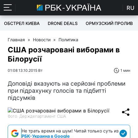
RU
ОБСТРЕЛ КИЕВА
DRONE DEALS
ОРМУЗСКИЙ ПРОЛИВ
Главная
»
Новости
»
Политика
США розчаровані виборами в
Білорусії
01:08 13.10.2015 Вт
1 мин
Доповіді вказують на серйозні проблеми
при підрахунку голосів та підбитті
підсумків
Фото: Держдепартамент США
Не трать время на шум! Читай только суть из
РБК-Украина в Google