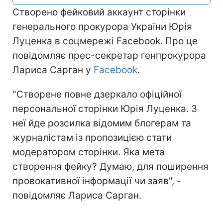
Створено фейковий аккаунт сторінки
генерального прокурора України Юрія
Луценка в соцмережі Facebook. Про це
повідомляє прес-секретар генпрокурора
Лариса Сарган у
Facebook
.
"Створене повне дзеркало офіційної
персональної сторінки Юрія Луценка. З
неї йде розсилка відомим блогерам та
журналістам із пропозицією стати
модератором сторінки. Яка мета
створення фейку? Думаю, для поширення
провокативної інформації чи заяв", -
повідомляє Лариса Сарган.