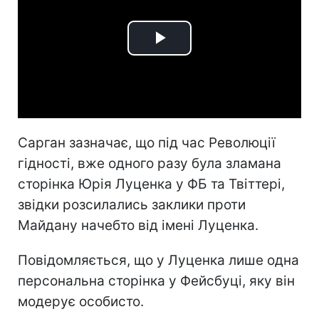
Play
Video
Сарган зазначає, що під час Революції
гідності, вже одного разу була зламана
сторінка Юрія Луценка у ФБ та Твіттері,
звідки розсилались заклики проти
Майдану начебто від імені Луценка.
Повідомляється, що у Луценка лише одна
персональна сторінка у Фейсбуці, яку він
модерує особисто.