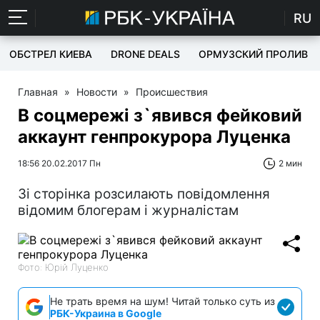
RU
ОБСТРЕЛ КИЕВА
DRONE DEALS
ОРМУЗСКИЙ ПРОЛИВ
Главная
»
Новости
»
Происшествия
В соцмережі з`явився фейковий
аккаунт генпрокурора Луценка
18:56 20.02.2017 Пн
2 мин
Зі сторінка розсилають повідомлення
відомим блогерам і журналістам
Фото: Юрій Луценко
Не трать время на шум! Читай только суть из
РБК-Украина в Google