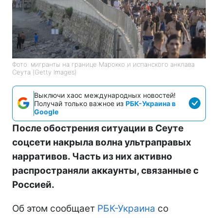
Фото: мигранты на границе Марокко и испанского анклава
Сеута (Getty Images)
Выключи хаос международных новостей!
Получай только важное из
РБК-Украина в
Google
После обострения ситуации в Сеуте
соцсети накрыла волна ультраправых
нарративов. Часть из них активно
распространяли аккаунты, связанные с
Россией.
Об этом сообщает
РБК-Украина
со