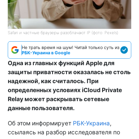
Safari и частные браузеры разоблачают IP (фото: Pexels)
Не трать время на шум! Читай только суть из
РБК-Украина в Google
Одна из главных функций Apple для
защиты приватности оказалась не столь
надежной, как считалось. При
определенных условиях iCloud Private
Relay может раскрывать сетевые
данные пользователя.
Об этом информирует
РБК-Украина
,
ссылаясь на разбор исследователя по