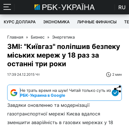
RU
КУРС ДОЛЛАРА
ЭКОНОМИКА
ЛИЧНЫЕ ФИНАНСЫ
T
Главная
»
Бизнес
»
Энергетика
ЗМІ: "Київгаз" поліпшив безпеку
міських мереж у 18 раз за
останні три роки
17:39 24.12.2015 Чт
2 мин
Не трать время на шум! Читай только суть из
РБК-Украина в Google
Завдяки оновленню та модернізації
газотранспортної мережі Києва вдалося
зменшити аварійність в газових мережах у 18