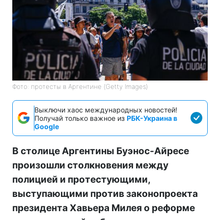
Фото: протесты в Аргентине (Getty Images)
Выключи хаос международных новостей!
Получай только важное из
РБК-Украина в
Google
В столице Аргентины Буэнос-Айресе
произошли столкновения между
полицией и протестующими,
выступающими против законопроекта
президента Хавьера Милея о реформе