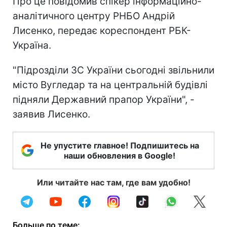
Про це повідомив спікер інформаційно-
аналітичного центру РНБО Андрій
Лисенко, передає кореспондент РБК-
Україна.
"Підрозділи ЗС України сьогодні звільнили
місто Вугледар та на центральній будівлі
підняли Державний прапор України", -
заявив Лисенко.
Не упустите главное! Подпишитесь на
наши обновления в Google!
Или читайте нас там, где вам удобно!
Больше по теме: