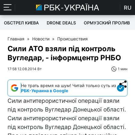
RU
ОБСТРЕЛ КИЕВА
DRONE DEALS
ОРМУЗСКИЙ ПРОЛИВ
Главная
»
Новости
»
Происшествия
Сили АТО взяли під контроль
Вугледар, - інформцентр РНБО
17:58 12.08.2014 Вт
1 мин
Не трать время на шум! Читай только суть из
РБК-Украина в Google
Сили антитерористичної операції взяли
під контроль Вугледар Донецької області.
Сили антитерористичної операції взяли
під контроль Вугледар Донецької області.