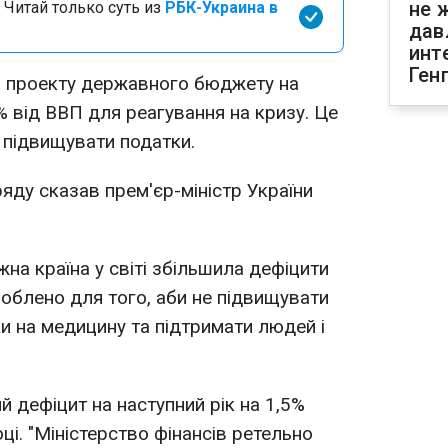
не 
 Читай только суть из
РБК-Украина в
дав
инт
Ген
до проекту державного бюджету на
6% від ВВП для реагування на кризу. Це
 підвищувати податки.
ряду сказав прем'єр-міністр України
на країна у світі збільшила дефіцити
роблено для того, аби не підвищувати
ки на медицину та підтримати людей і
 дефіцит на наступний рік на 1,5%
ці. "Міністерство фінансів ретельно