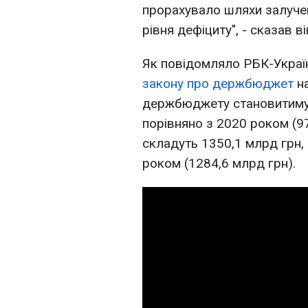
прорахувало шляхи залуче
рівня дефіциту", - сказав ві
Як повідомляло РБК-Украї
закону про держбюджет
на
держбюджету становитимут
порівняно з 2020 роком (9
складуть 1350,1 млрд грн,
роком (1284,6 млрд грн).