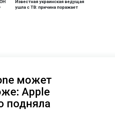
one может
же: Apple
о подняла