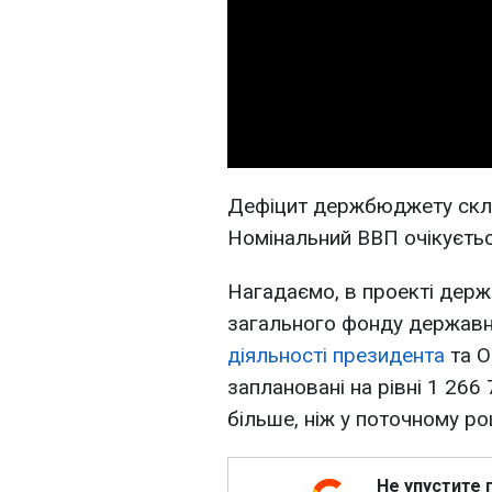
Дефіцит держбюджету скла
Номінальний ВВП очікується
Нагадаємо, в проекті дер
загального фонду державн
діяльності президента
та О
заплановані на рівні 1 266
більше, ніж у поточному роц
Не упустите 