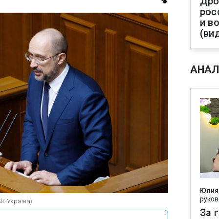
Дро
рос
и в
(ви
АНАЛ
Юлия
руков
БК-Україна)
За 