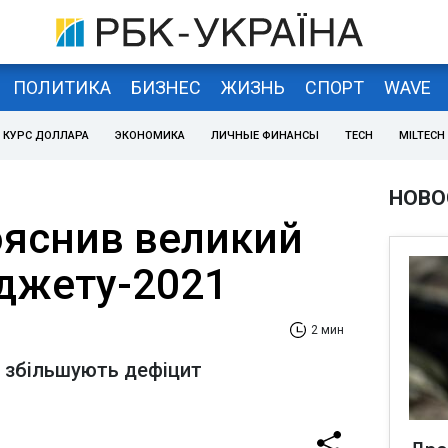
ПОЛИТИКА
БИЗНЕС
ЖИЗНЬ
СПОРТ
WAVE
КУРС ДОЛЛАРА
ЭКОНОМИКА
ЛИЧНЫЕ ФИНАНСЫ
TECH
MILTECH
НОВО
яснив великий
джету-2021
2 мин
ни збільшують дефіцит