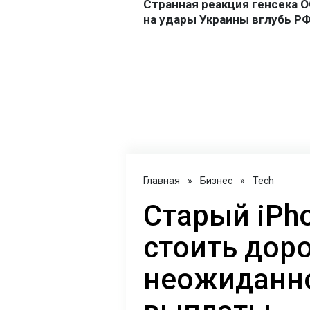
Главная
»
Бизнес
»
Tech
Старый iPh
стоить доро
неожиданн