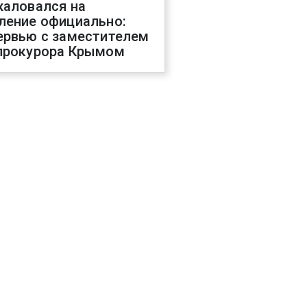
жаловался на
ление официально:
ервью с заместителем
прокурора Крымом