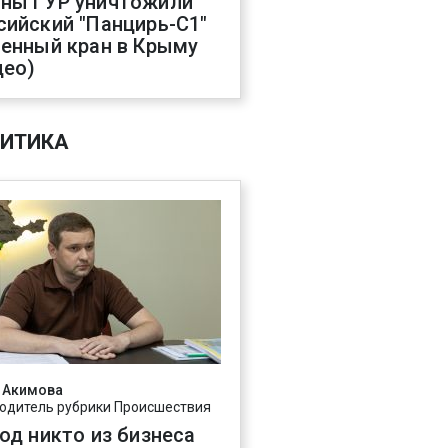
ны ГУР уничтожили
сийский "Панцирь-С1"
оенный кран в Крыму
део)
ИТИКА
 Акимова
одитель рубрики Происшествия
год никто из бизнеса