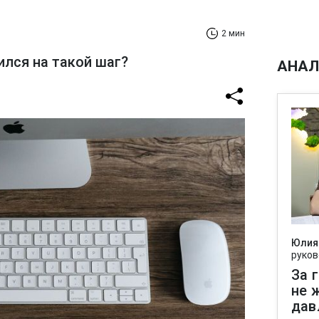
2 мин
ился на такой шаг?
АНАЛ
Юлия
руков
За 
не 
дав