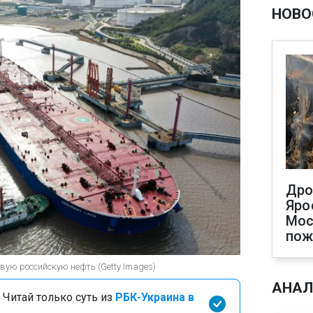
НОВО
Дро
Яро
Мос
пож
вую российскую нефть (Getty Images)
АНАЛ
 Читай только суть из
РБК-Украина в