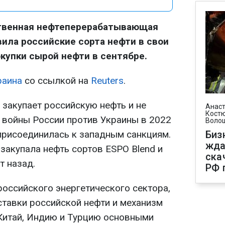
твенная нефтеперерабатывающая
вила российские сорта нефти в свои
купки сырой нефти в сентябре.
раина
со ссылкой на
Reuters
.
е закупает российскую нефть и не
Анаст
Костю
а войны России против Украины в 2022
Воло
 присоединилась к западным санкциям.
Биз
жда
 закупала нефть сортов ESPO Blend и
ска
т назад.
РФ 
российского энергетического сектора,
ставки российской нефти и механизм
 Китай, Индию и Турцию основными