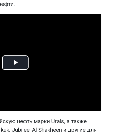
нефти.
Play
Video
йскую нефть марки Urals, а также
uk, Jubilee, Al Shakheen и другие для