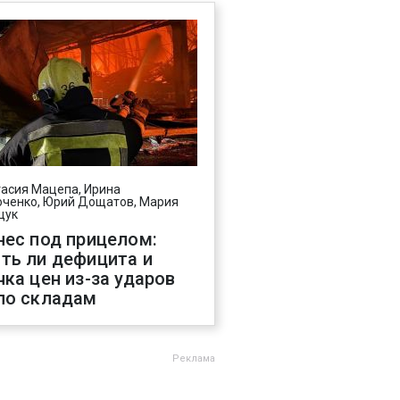
асия Мацепа, Ирина
ченко, Юрий Дощатов, Мария
щук
нес под прицелом:
ть ли дефицита и
чка цен из-за ударов
по складам