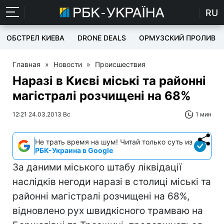
RU
ОБСТРЕЛ КИЕВА
DRONE DEALS
ОРМУЗСКИЙ ПРОЛИВ
Главная
»
Новости
»
Происшествия
Наразі в Києві міські та районні
магістралі розчищені на 68%
12:21 24.03.2013 Вс
1 мин
Не трать время на шум! Читай только суть из
РБК-Украина в Google
За даними міського штабу ліквідації
наслідків негоди наразі в столиці міські та
районні магістралі розчищені на 68%,
відновлено рух швидкісного трамваю на