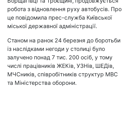
Борщагівці та Троєщині, продовжується
робота з відновлення руху автобусів. Про
це повідомила прес-служба Київської
міської державної адміністрації.
Станом на ранок 24 березня до боротьби
із наслідками негоди у столиці було
залучено понад 7 тис. 200 осіб, у тому
числі працівників ЖЕКів, УЗНів, ШЕДів,
МЧСників, співробітників структур МВС
та Міністерства оборони.