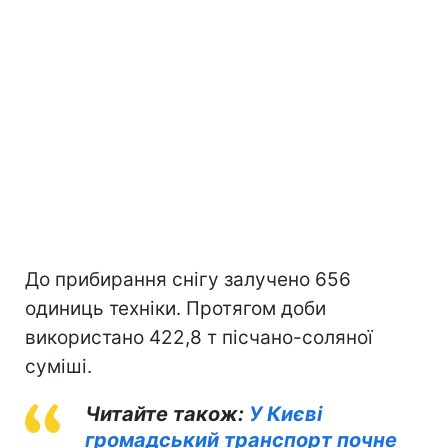
До прибирання снігу залучено 656
одиниць техніки. Протягом доби
використано 422,8 т пісчано-соляної
суміші.
Читайте також:
У Києві
громадський транспорт почне