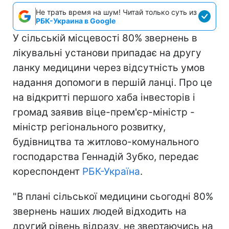
Не трать время на шум! Читай только суть из
РБК-Украина в Google
У сільській місцевості 80% звернень в
лікувальні установи припадає на другу
ланку медицини через відсутність умов
надання допомоги в першій ланці. Про це
на відкритті першого хаба інвесторів і
громад заявив віце-прем'єр-міністр -
міністр регіонального розвитку,
будівництва та житлово-комунального
господарства Геннадій Зубко, передає
кореспондент
РБК-Україна
.
"В плані сільської медицини сьогодні 80%
звернень наших людей відходить на
другий рівень відразу, не звертаючись на