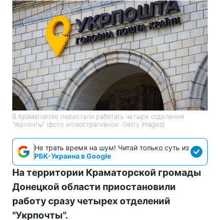
В Краматорске перестали работать четыре отделения
"Укрпочты" (фото иллюстративное: Getty Images)
Не трать время на шум! Читай только суть из
РБК-Украина в Google
На территории Краматорской громады
Донецкой области приостановили
работу сразу четырех отделений
"Укрпочты".