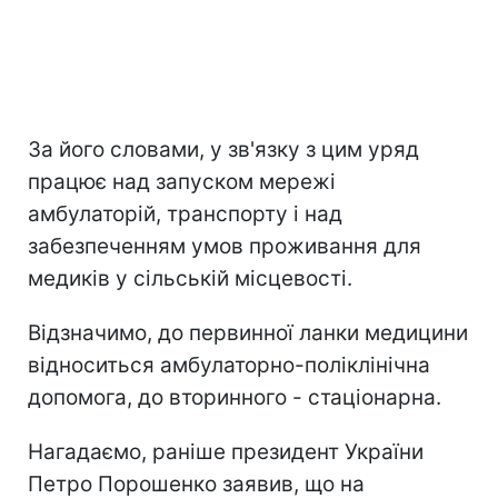
За його словами, у зв'язку з цим уряд
працює над запуском мережі
амбулаторій, транспорту і над
забезпеченням умов проживання для
медиків у сільській місцевості.
Відзначимо, до первинної ланки медицини
відноситься амбулаторно-поліклінічна
допомога, до вторинного - стаціонарна.
Нагадаємо, раніше президент України
Петро Порошенко заявив, що на