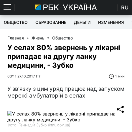
RU
ОБЩЕСТВО
ОБРАЗОВАНИЕ
ДЕНЬГИ
ИЗМЕНЕНИЯ
Главная
»
Жизнь
»
Общество
У селах 80% звернень у лікарні
припадає на другу ланку
медицини, - Зубко
03:11 27.10.2017 Пт
1 мин
У зв'язку з цим уряд працює над запуском
мережі амбулаторій в селах
Фото: Геннадій Зубко (kmu.gov.ua)