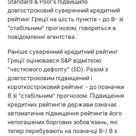
Standard & Poor's підвищило
довгостроковий суверенний кредитний
рейтинг Греції на шість пунктів - до B- зі
"стабільним" прогнозом, говориться в
повідомленні агентства.
Раніше суверенний кредитний рейтинг
Греції оцінювався S&P відміткою
"часткового дефолту" (SD). Разом з
довгостроковим підвищений і
короткостроковий рейтинг - до позначки
B зі "стабільним" прогнозом. Підвищення
кредитних рейтингів держави означає
автоматичне підвищення рейтингів його
непогашених боргових зобов'язань, які
тепер перебувають на позначці B-/ B з