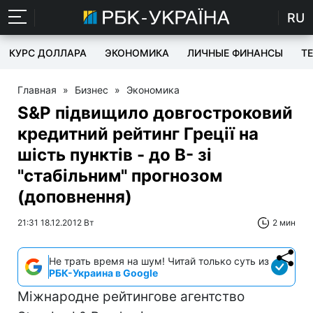
RU
КУРС ДОЛЛАРА
ЭКОНОМИКА
ЛИЧНЫЕ ФИНАНСЫ
T
Главная
»
Бизнес
»
Экономика
S&P підвищило довгостроковий
кредитний рейтинг Греції на
шість пунктів - до B- зі
"стабільним" прогнозом
(доповнення)
21:31 18.12.2012 Вт
2 мин
Не трать время на шум! Читай только суть из
РБК-Украина в Google
Міжнародне рейтингове агентство