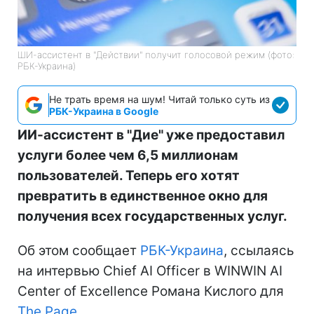
ШИ-ассистент в "Действии" получит голосовой режим (фото:
РБК-Украина)
Не трать время на шум! Читай только суть из
РБК-Украина в Google
ИИ-ассистент в "Дие" уже предоставил
услуги более чем 6,5 миллионам
пользователей. Теперь его хотят
превратить в единственное окно для
получения всех государственных услуг.
Об этом сообщает
РБК-Украина
, ссылаясь
на интервью Chief AI Officer в WINWIN AI
Center of Excellence Романа Кислого для
The Page
.