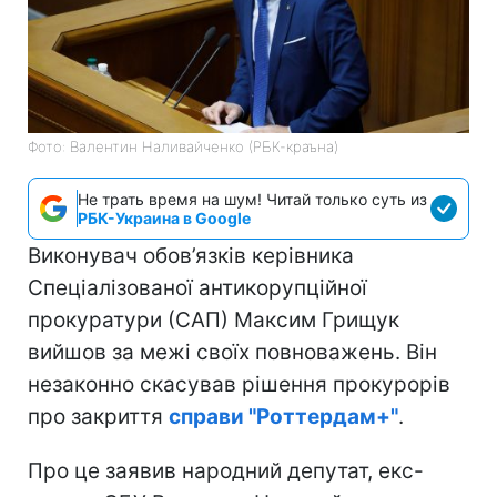
Фото: Валентин Наливайченко (РБК-краъна)
Не трать время на шум! Читай только суть из
РБК-Украина в Google
Виконувач обов’язків керівника
Спеціалізованої антикорупційної
прокуратури (САП) Максим Грищук
вийшов за межі своїх повноважень. Він
незаконно скасував рішення прокурорів
про закриття
справи "Роттердам+"
.
Про це заявив народний депутат, екс-