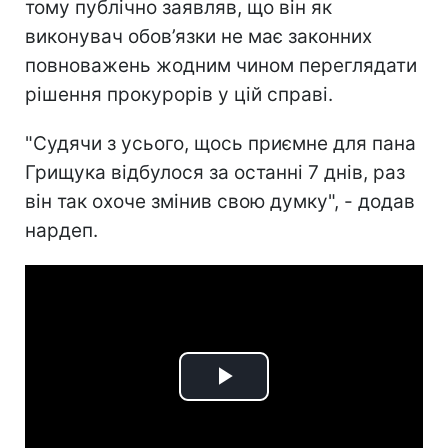
тому публічно заявляв, що він як
виконувач обов’язки не має законних
повноважень жодним чином переглядати
рішення прокурорів у цій справі.
"Судячи з усього, щось приємне для пана
Грищука відбулося за останні 7 днів, раз
він так охоче змінив свою думку", - додав
нардеп.
Play
Video