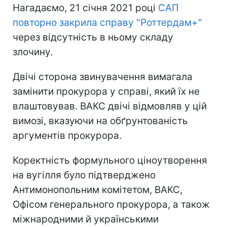
Нагадаємо, 21 січня 2021 році
САП
повторно закрила справу "Роттердам+"
через відсутність в ньому складу
злочину.
Двічі сторона звинувачення вимагала
замінити прокурора у справі, який їх не
влаштовував. ВАКС двічі відмовляв у цій
вимозі, вказуючи на обґрунтованість
аргументів прокурора.
Коректність формульного ціноутворення
на вугілля було підтверджено
Антимонопольним комітетом, ВАКС,
Офісом генерального прокурора, а також
міжнародними й українськими