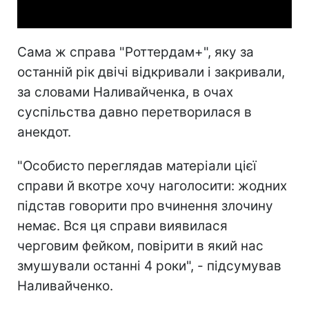
Сама ж справа "Роттердам+", яку за
останній рік двічі відкривали і закривали,
за словами Наливайченка, в очах
суспільства давно перетворилася в
анекдот.
"Особисто переглядав матеріали цієї
справи й вкотре хочу наголосити: жодних
підстав говорити про вчинення злочину
немає. Вся ця справи виявилася
черговим фейком, повірити в який нас
змушували останні 4 роки", - підсумував
Наливайченко.