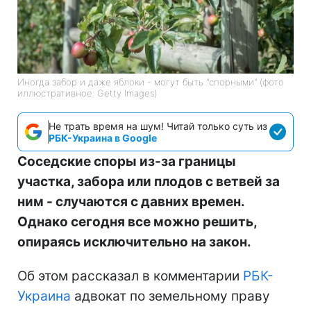
Иногда забор и даже яблоки - могут быть "спорными" (фото
иллюстративное: Getty Images)
Не трать время на шум! Читай только суть из
РБК-Украина в Google
Соседские споры из-за границы
участка, забора или плодов с ветвей за
ним - случаются с давних времен.
Однако сегодня все можно решить,
опираясь исключительно на закон.
Об этом рассказал в комментарии
РБК-
Украина
адвокат по земельному праву