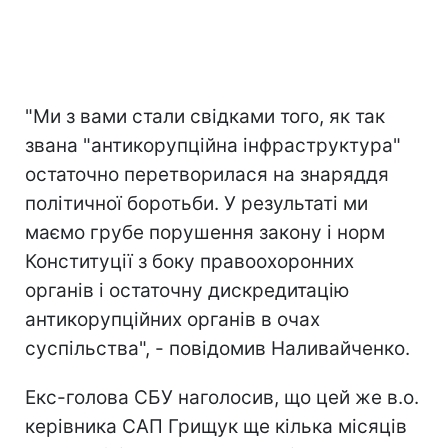
"Ми з вами стали свідками того, як так
звана "антикорупційна інфраструктура"
остаточно перетворилася на знаряддя
політичної боротьби. У результаті ми
маємо грубе порушення закону і норм
Конституції з боку правоохоронних
органів і остаточну дискредитацію
антикорупційних органів в очах
суспільства", - повідомив Наливайченко.
Екс-голова СБУ наголосив, що цей же в.о.
керівника САП Грищук ще кілька місяців