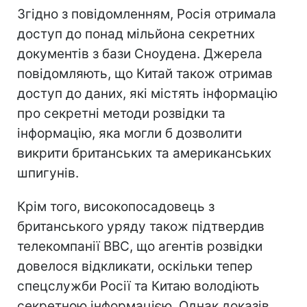
Згідно з повідомленням, Росія отримала
доступ до понад мільйона секретних
документів з бази Сноудена. Джерела
повідомляють, що Китай також отримав
доступ до даних, які містять інформацію
про секретні методи розвідки та
інформацію, яка могли б дозволити
викрити британських та американських
шпигунів.
Крім того, високопосадовець з
британського уряду також підтвердив
телекомпанії ВВС, що агентів розвідки
довелося відкликати, оскільки тепер
спецслужби Росії та Китаю володіють
секретною інформацією. Однак доказів