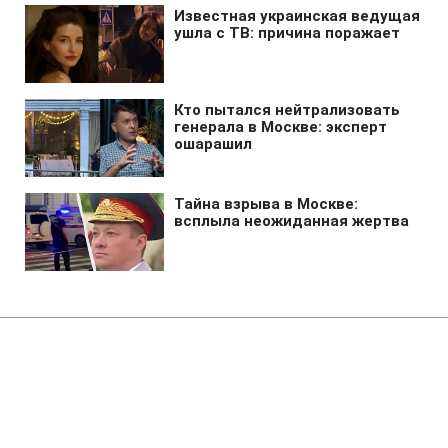
Главная
»
Новости
»
В мире
Финские болота помогут
защитить страну от вторжения