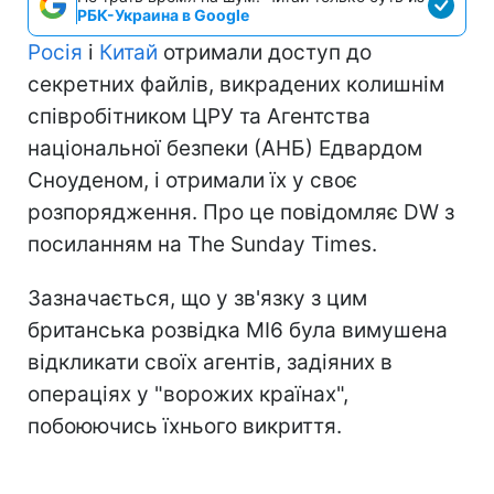
РБК-Украина в Google
Росія
і
Китай
отримали доступ до
секретних файлів, викрадених колишнім
співробітником ЦРУ та Агентства
національної безпеки (АНБ) Едвардом
Сноуденом, і отримали їх у своє
розпорядження. Про це повідомляє DW з
посиланням на The Sunday Times.
Зазначається, що у зв'язку з цим
британська розвідка МІ6 була вимушена
відкликати своїх агентів, задіяних в
операціях у "ворожих країнах",
побоюючись їхнього викриття.