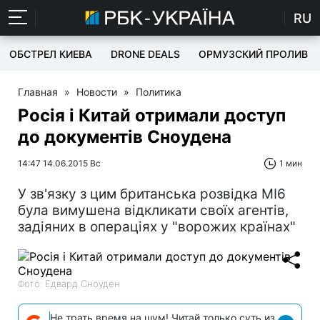
RU
ОБСТРЕЛ КИЕВА
DRONE DEALS
ОРМУЗСКИЙ ПРОЛИВ
Главная
»
Новости
»
Политика
Росія і Китай отримали доступ
до документів Сноудена
14:47 14.06.2015 Вс
1 мин
У зв'язку з цим британська розвідка МІ6
була вимушена відкликати своїх агентів,
задіяних в операціях у "ворожих країнах"
Фото: Едвард Сноуден
Не трать время на шум! Читай только суть из