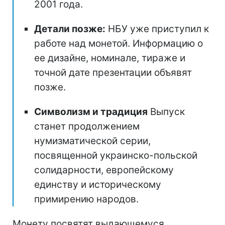
2001 года.
Детали позже:
НБУ уже приступил к
работе над монетой. Информацию о
ее дизайне, номинале, тираже и
точной дате презентации объявят
позже.
Символизм и традиция
Выпуск
станет продолжением
нумизматической серии,
посвященной украинско-польской
солидарности, европейскому
единству и историческому
примирению народов.
Монету посвятят выдающемуся