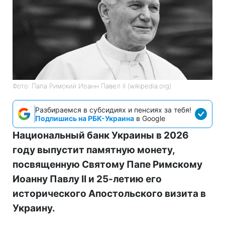
Фото: Папа Римский Иоанн Павел II (wikipedia.org)
Разбираемся в субсидиях и пенсиях за тебя!
Подпишись на РБК-Украина
в Google
Национальный банк Украины в 2026
году выпустит памятную монету,
посвященную Святому Папе Римскому
Иоанну Павлу II и 25-летию его
исторического Апостольского визита в
Украину.