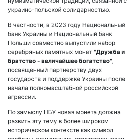
нумизматической традиции, связанной с
украино-польской солидарностью.
В частности, в 2023 году Национальный
банк Украины и Национальный банк
Польши совместно выпустили набор
серебряных памятных монет
"Дружба и
братство - величайшее богатство"
,
посвященный партнерству двух
государств и поддержке Украины после
начала полномасштабной российской
агрессии.
По замыслу НБУ новая монета должна
развить эту тему в более широком
историческом контексте как символ