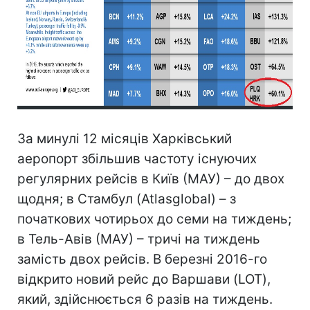
За минулі 12 місяців Харківський
аеропорт збільшив частоту існуючих
регулярних рейсів в Київ (МАУ) – до двох
щодня; в Стамбул (Atlasglobal) – з
початкових чотирьох до семи на тиждень;
в Тель-Авів (МАУ) – тричі на тиждень
замість двох рейсів. В березні 2016-го
відкрито новий рейс до Варшави (LOT),
який, здійснюється 6 разів на тиждень.