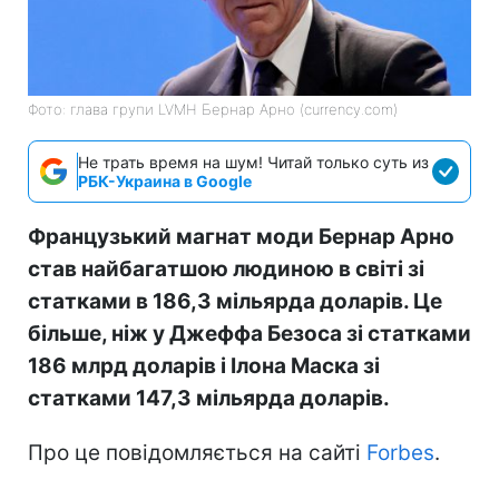
Фото: глава групи LVMH Бернар Арно (currency.com)
Не трать время на шум! Читай только суть из
РБК-Украина в Google
Французький магнат моди Бернар Арно
став найбагатшою людиною в світі зі
статками в 186,3 мільярда доларів. Це
більше, ніж у Джеффа Безоса зі статками
186 млрд доларів і Ілона Маска зі
статками 147,3 мільярда доларів.
Про це повідомляється на сайті
Forbes
.