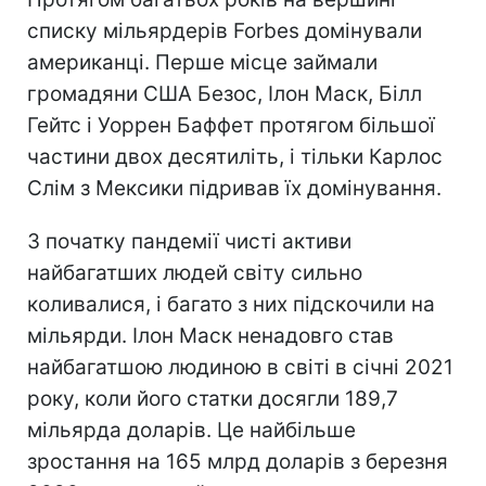
списку мільярдерів Forbes домінували
американці. Перше місце займали
громадяни США Безос, Ілон Маск, Білл
Гейтс і Уоррен Баффет протягом більшої
частини двох десятиліть, і тільки Карлос
Слім з Мексики підривав їх домінування.
З початку пандемії чисті активи
найбагатших людей світу сильно
коливалися, і багато з них підскочили на
мільярди. Ілон Маск ненадовго став
найбагатшою людиною в світі в січні 2021
року, коли його статки досягли 189,7
мільярда доларів. Це найбільше
зростання на 165 млрд доларів з березня