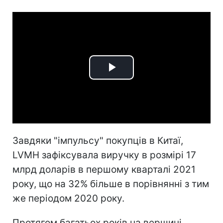
Play
Video
Завдяки "імпульсу" покупців в Китаї,
LVMH зафіксувала виручку в розмірі 17
млрд доларів в першому кварталі 2021
року, що на 32% більше в порівнянні з тим
же періодом 2020 року.
Протягом багатьох років на вершині