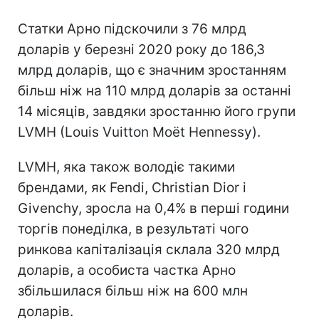
Статки Арно підскочили з 76 млрд
доларів у березні 2020 року до 186,3
млрд доларів, що є значним зростанням
більш ніж на 110 млрд доларів за останні
14 місяців, завдяки зростанню його групи
LVMH (Louis Vuitton Moët Hennessy).
LVMH, яка також володіє такими
брендами, як Fendi, Christian Dior і
Givenchy, зросла на 0,4% в перші години
торгів понеділка, в результаті чого
ринкова капіталізація склала 320 млрд
доларів, а особиста частка Арно
збільшилася більш ніж на 600 млн
доларів.