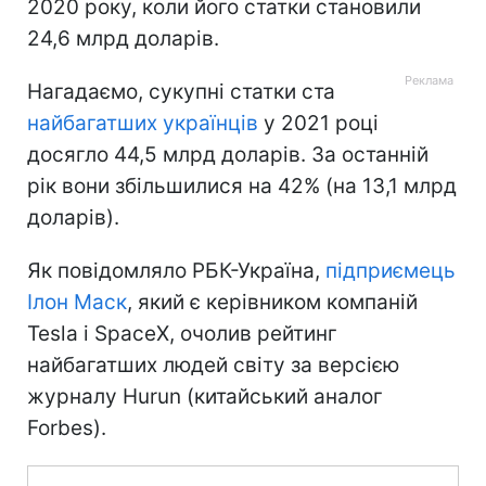
2020 року, коли його статки становили
24,6 млрд доларів.
Нагадаємо, сукупні статки ста
найбагатших українців
у 2021 році
досягло 44,5 млрд доларів. За останній
рік вони збільшилися на 42% (на 13,1 млрд
доларів).
Як повідомляло РБК-Україна,
підприємець
Ілон Маск
, який є керівником компаній
Tesla і SpaceX, очолив рейтинг
найбагатших людей світу за версією
журналу Hurun (китайський аналог
Forbes).