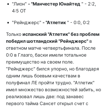
"Лион"
- "Манчестер Юнайтед
" - 2:2,
4:5 ОТ
"Рейнджерс"
- "Атлетик
" - 0:0, 0:2
Только
испанский "Атлетик" без проблем
победил шотландский "Рейнджерс"
в
ответном матче четвертьфинала. После
0:0 в Глазго, баски имели тотальное
преимущество на своем поле.
"Рейнджерс" бился упорно, но благодаря
одним лишь боевым качествам в
полуфинал ЛЕ пройти трудно. "Атлетик"
имел множество возможностей забить, но
реализовал лишь две: под занавес
первого тайма Сансет открыл счет с