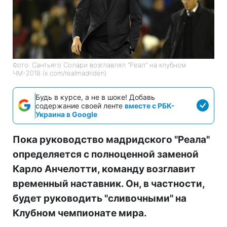
Фото: Сантьяго Солари возглавлял "Реал" на клубном
ЧМ-2018 (x.com/realmadriden)
Будь в курсе, а не в шоке! Добавь
содержание своей ленте
вместе с РБК-
Украина в Google
Пока руководство мадридского "Реала"
определяется с полноценной заменой
Карло Анчелотти, команду возглавит
временный наставник. Он, в частности,
будет руководить "сливочными" на
Клубном чемпионате мира.