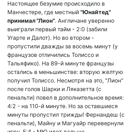
Настоящее безумие происходило в
Манчестере, где местный
"Юнайтед"
принимал "Лион"
. Англичане уверенно
выиграли первый тайм - 2:0 (забили
Угарте и Далот). Но во втором -
пропустили дважды за восемь минут (у
французов отличились Толиссо и
Тальяфико). На 89-й минуте французы
остались в меньшинстве: вторую желтую
получил Толиссо. Несмотря на это, "Лион"
после голов Шарки и Ляказетта (с
пенальти) повел в дополнительное время:
4:2 - на 110-й минуте. Но за оставшиеся
минуты пропустил трижды! Фернандеш (с
пенальти), Майну и Магуайр перевернули
игру. 5:4 - МЮ идет дальше.