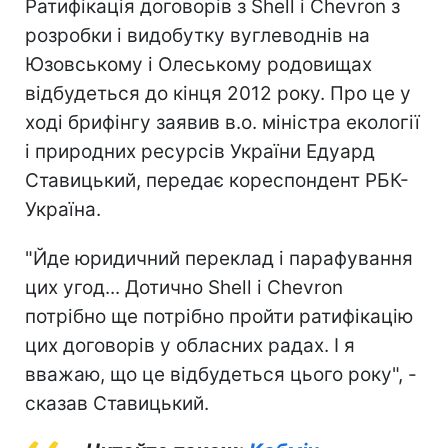
Ратифікація договорів з Shell і Chevron з
розробки і видобутку вуглеводнів на
Юзовському і Олеському родовищах
відбудеться до кінця 2012 року. Про це у
ході брифінгу заявив в.о. міністра екології
і природних ресурсів України Едуард
Ставицький, передає кореспондент РБК-
Україна.
"Йде юридичний переклад і парафування
цих угод... Дотично Shell і Chevron
потрібно ще потрібно пройти ратифікацію
цих договорів у обласних радах. І я
вважаю, що це відбудеться цього року", -
сказав Ставицький.