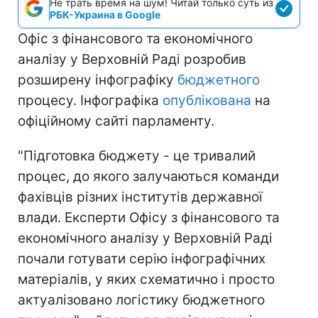
Не трать время на шум! Читай только суть из
РБК-Украина в Google
Офіс з фінансового та економічного
аналізу у Верховній Раді розробив
розширену інфографіку
бюджетного
процесу. Інфографіка
опублікована
на
офіційному сайті парламенту.
"Підготовка бюджету - це тривалий
процес, до якого залучаються команди
фахівців різних інститутів державної
влади. Експерти Офісу з фінансового та
економічного аналізу у Верховній Раді
почали готувати серію інфографічних
матеріалів, у яких схематично і просто
актуалізовано логістику бюджетного