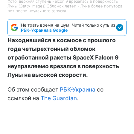
Фото: верхняя ступень Falcon 9 врезалась в поверхность
Луны (Getty Images) Обломок летел к Луне более полутора
лет после неудачного запуска
Не трать время на шум! Читай только суть из
РБК-Украина в Google
Находившийся в космосе с прошлого
года четырехтонный обломок
отработанной ракеты SpaceX Falcon 9
неуправляемо врезался в поверхность
Луны на высокой скорости.
Об этом сообщает
РБК-Украина
со
ссылкой на
The Guardian
.