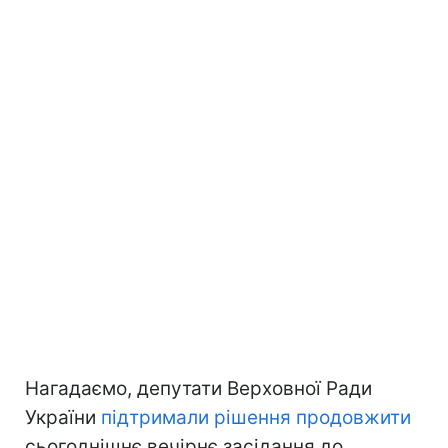
Нагадаємо, депутати Верховної Ради
України
підтримали рішення продовжити
сьогоднішнє вечірнє засідання до