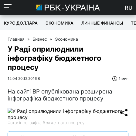
RU
КУРС ДОЛЛАРА
ЭКОНОМИКА
ЛИЧНЫЕ ФИНАНСЫ
T
Главная
»
Бизнес
»
Экономика
У Раді оприлюднили
інфографіку бюджетного
процесу
12:04 20.12.2016 Вт
1 мин
На сайті ВР опублікована розширена
інфографіка бюджетного процесу
Фото: інфографіка бюджетного процесу