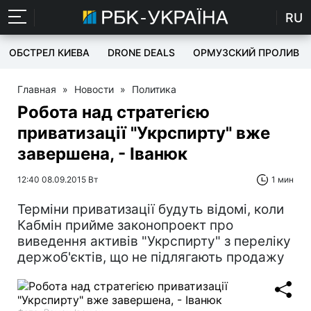
RU
ОБСТРЕЛ КИЕВА
DRONE DEALS
ОРМУЗСКИЙ ПРОЛИВ
Главная
»
Новости
»
Политика
Робота над стратегією
приватизації "Укрспирту" вже
завершена, - Іванюк
12:40 08.09.2015 Вт
1 мин
Терміни приватизації будуть відомі, коли
Кабмін прийме законопроект про
виведення активів "Укрспирту" з переліку
держоб'єктів, що не підлягають продажу