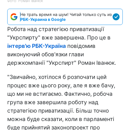
Фото: Роман Іванюк
Не трать время на шум! Читай только суть из
РБК-Украина в Google
Робота над стратегією приватизації
"Укрспирту" вже завершена. Про це в
інтерв'ю РБК-Україна
повідомив
виконуючий обов'язки глави
держкомпанії "Укрспирт" Роман Іванюк.
"Звичайно, хотілося б розпочати цей
процес вже цього року, але я вже бачу,
що ми не встигаємо. Фактично, робоча
група вже завершила роботу над
стратегією приватизації. Більш точно
можна буде сказати, коли в парламенті
буде прийнятий законопроект про