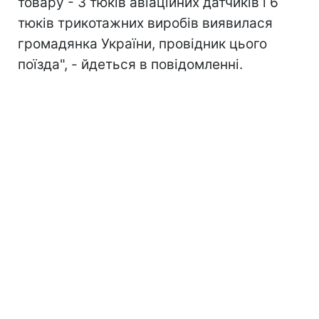
товару - 3 тюків авіаційних датчиків і 6
тюків трикотажних виробів виявилася
громадянка України, провідник цього
поїзда", - йдеться в повідомленні.