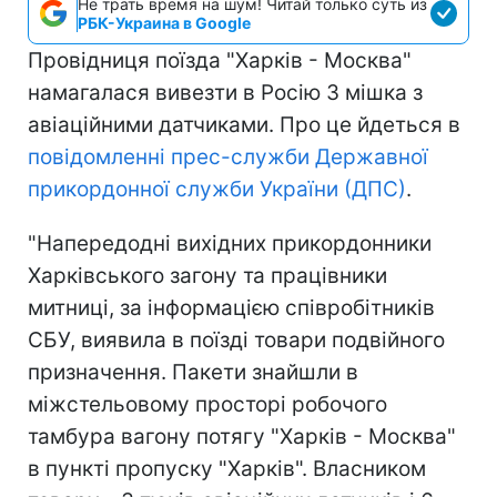
Не трать время на шум! Читай только суть из
РБК-Украина в Google
Провідниця поїзда "Харків - Москва"
намагалася вивезти в Росію 3 мішка з
авіаційними датчиками. Про це йдеться в
повідомленні прес-служби Державної
прикордонної служби України (ДПС)
.
"Напередодні вихідних прикордонники
Харківського загону та працівники
митниці, за інформацією співробітників
СБУ, виявила в поїзді товари подвійного
призначення. Пакети знайшли в
міжстельовому просторі робочого
тамбура вагону потягу "Харків - Москва"
в пункті пропуску "Харків". Власником