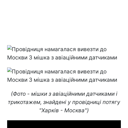
(Фото - мішки з авіаційними датчиками і
трикотажем, знайдені у провідниці потягу
"Харків - Москва")