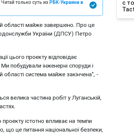
с т
 Читай только суть из
РБК-Украина в
Tact
кій області майже завершено. Про це
рдонслужби України (ДПСУ) Петро
ації цього проекту відповідає
Ми побудували інженерні споруди і
й області система майже закінчена", -
ся велика частина робіт у Луганській,
астях.
о проекту істотно впливає на темпи
мо, що це питання національної безпеки,