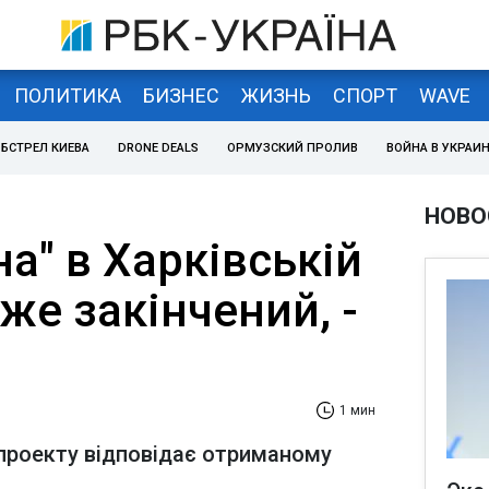
ПОЛИТИКА
БИЗНЕС
ЖИЗНЬ
СПОРТ
WAVE
БСТРЕЛ КИЕВА
DRONE DEALS
ОРМУЗСКИЙ ПРОЛИВ
ВОЙНА В УКРАИ
НОВО
на" в Харківській
же закінчений, -
1 мин
о проекту відповідає отриманому