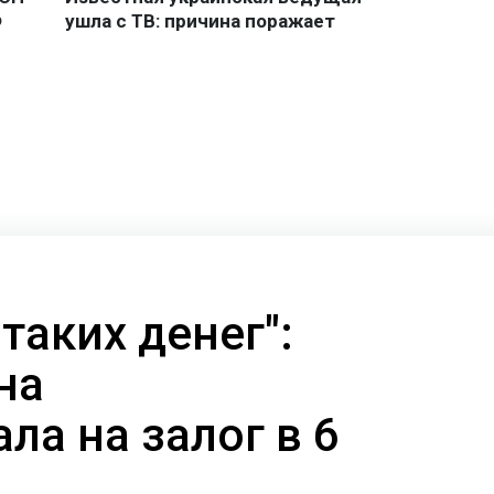
 таких денег":
на
ла на залог в 6