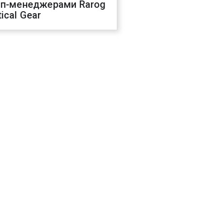
оп-менеджерами Rarog
ical Gear