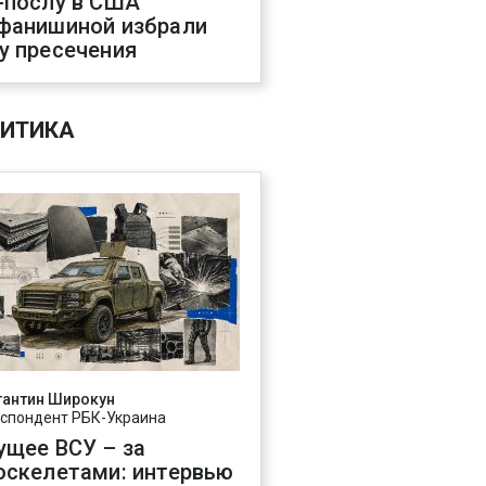
-послу в США
фанишиной избрали
у пресечения
ИТИКА
тантин Широкун
спондент РБК-Украина
ущее ВСУ – за
оскелетами: интервью