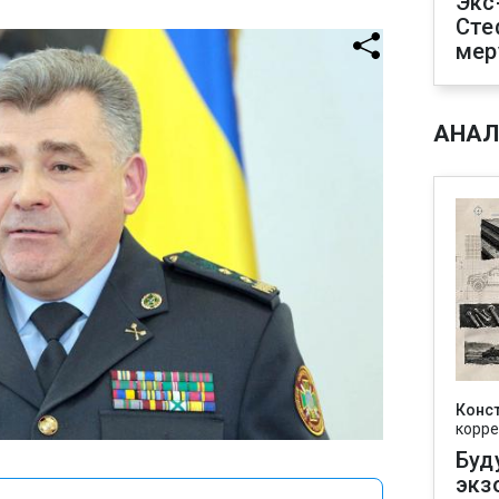
Экс
Сте
мер
АНАЛ
Конс
корре
Буд
экз