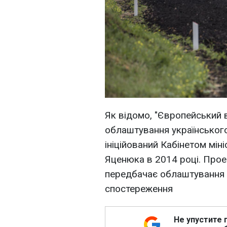
Як відомо, "Європейський в
облаштування українського
ініційований Кабінетом мін
Яценюка в 2014 році. Прое
передбачає облаштування 
спостереження
Не упустите 