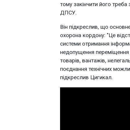
тому закінчити його треба 
ДПСУ.
Він підкреслив, що основн
охорона кордону: "Це відс
системи отримання інформац
недопущення переміщення 
товарів, вантажів, нелегал
поєднання технічних можли
підкреслив Цигикал.