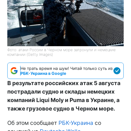
Фото: атаки России в Черном море затронули и немецкие
компании (Getty Images)
Не трать время на шум! Читай только суть из
РБК-Украина в Google
В результате российских атак 5 августа
пострадали судно и склады немецких
компаний Liqui Moly и Puma в Украине, а
также грузовое судно в Черном море.
Об этом сообщает
РБК-Украина
со