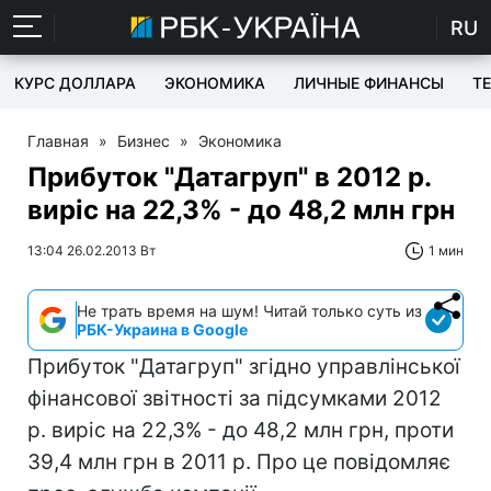
RU
КУРС ДОЛЛАРА
ЭКОНОМИКА
ЛИЧНЫЕ ФИНАНСЫ
T
Главная
»
Бизнес
»
Экономика
Прибуток "Датагруп" в 2012 р.
виріс на 22,3% - до 48,2 млн грн
13:04 26.02.2013 Вт
1 мин
Не трать время на шум! Читай только суть из
РБК-Украина в Google
Прибуток "Датагруп" згідно управлінської
фінансової звітності за підсумками 2012
р. виріс на 22,3% - до 48,2 млн грн, проти
39,4 млн грн в 2011 р. Про це повідомляє