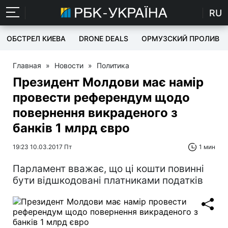
RU
ОБСТРЕЛ КИЕВА
DRONE DEALS
ОРМУЗСКИЙ ПРОЛИВ
Главная
»
Новости
»
Политика
Президент Молдови має намір
провести референдум щодо
повернення викраденого з
банків 1 млрд євро
19:23 10.03.2017 Пт
1 мин
Парламент вважає, що ці кошти повинні
бути відшкодовані платниками податків