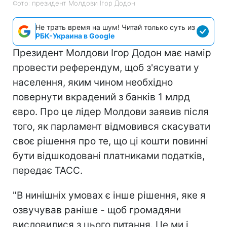
Фото: президент Молдови Ігор Додон
Не трать время на шум! Читай только суть из
РБК-Украина в Google
Президент Молдови Ігор Додон має намір
провести референдум, щоб з'ясувати у
населення, яким чином необхідно
повернути вкрадений з банків 1 млрд
євро. Про це лідер Молдови заявив після
того, як парламент відмовився скасувати
своє рішення про те, що ці кошти повинні
бути відшкодовані платниками податків,
передає ТАСС.
"В нинішніх умовах є інше рішення, яке я
озвучував раніше - щоб громадяни
висловилися з цього питання. Це ми і