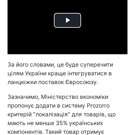
Play
Video
За його словами, це буде суперечити
цілям України краще інтегруватися в
ланцюжки поставок Євросоюзу.
Зазначимо, Міністерство економіки
пропонує додати в систему Prozorro
критерій "локалізація" для товарів, що
мають не менше 35% українських
компонентів. Такий товар отримує