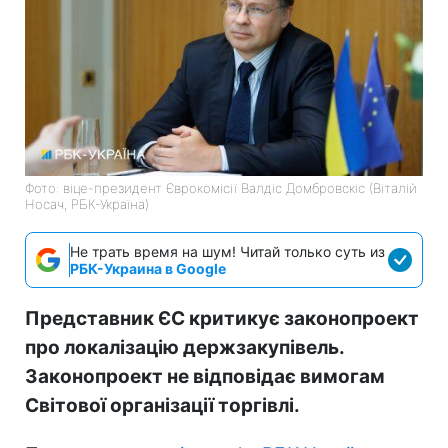
Фото: віце-президент Єврокомісії Валдіс Домбровскіс (Віталій
Носач, РБК-Україна)
Не трать время на шум! Читай только суть из
РБК-Украина в Google
Представник ЄС критикує законопроект
про локалізацію держзакупівель.
Законопроект не відповідає вимогам
Світової організації торгівлі.