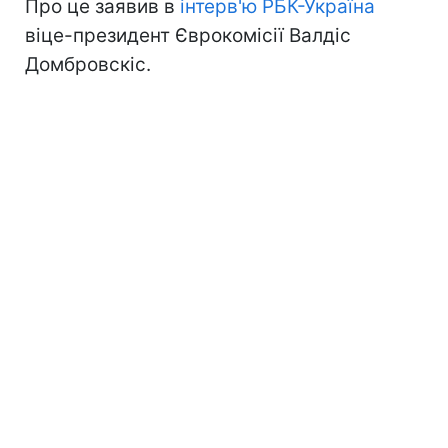
Про це заявив в
інтерв'ю РБК-Україна
віце-президент Єврокомісії Валдіс
Домбровскіс.