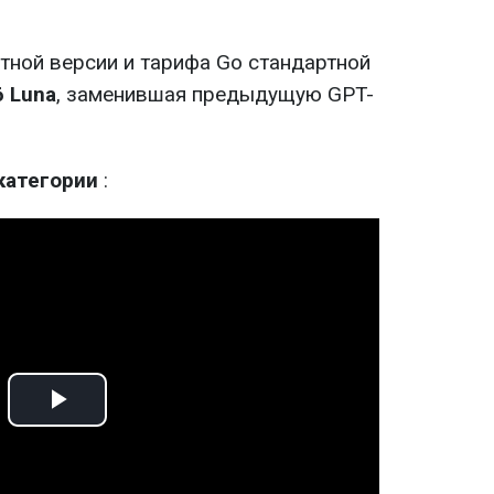
тной версии и тарифа Go стандартной
6 Luna
, заменившая предыдущую GPT-
категории
:
Play
Video