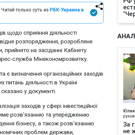
РФ 
ест
 Читай только суть из
РБК-Украина в
"Че
ів щодо сприяння діяльності
АНАЛ
повідне розпорядження, розроблене
 прийнято на засіданні Кабінету
є прес-служба Мінекономрозвитку.
 є визначення організаційних заходів
 питань діяльності в Україні
 сказано у документі.
лізація заходів у сфері інвестиційної
Юлия
ятиме розв'язанню та упередженню
руков
ення бізнесу, а також розв'язанню
За 
не 
ономічних проблем держави,