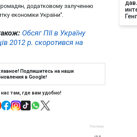
дав
громадян, додатковому залученню
инт
итку економіки України".
Ген
також:
Обсяг ПІІ в Україну
ців 2012 р. скоротився на
главное! Подпишитесь на наши
новления в Google!
 нас там, где вам удобно!