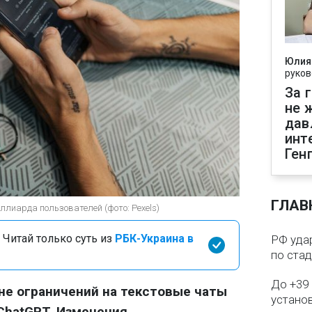
Юлия
руков
За 
не 
дав
инт
Ген
ГЛАВ
ллиарда пользователей (фото: Pexels)
 Читай только суть из
РБК-Украина в
РФ удар
по ста
До +39 
не ограничений на текстовые чаты
установ
ChatGPT. Изменения