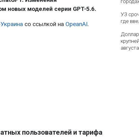
городах
м новых моделей серии GPT-5.6.
УЗ сро
где вв
-Украина
со ссылкой на
OpeanAI
.
Доллар
крупне
августа
атных пользователей и тарифа