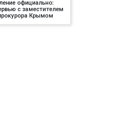
ление официально:
ервью с заместителем
прокурора Крымом