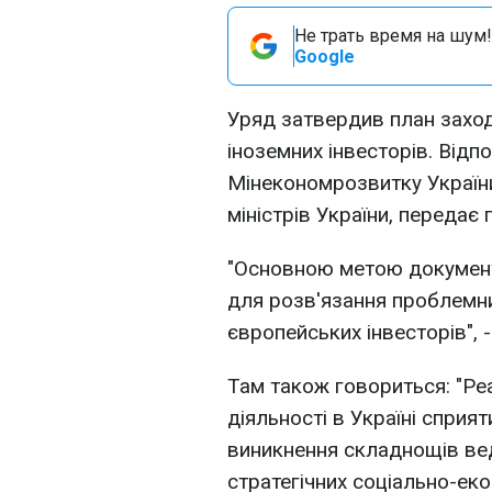
Не трать время на шум!
Google
Уряд затвердив план заход
іноземних інвесторів. Від
Мінекономрозвитку України,
міністрів України, переда
"Основною метою документа
для розв'язання проблемних
європейських інвесторів", -
Там також говориться: "Реа
діяльності в Україні спри
виникнення складнощів вед
стратегічних соціально-ек