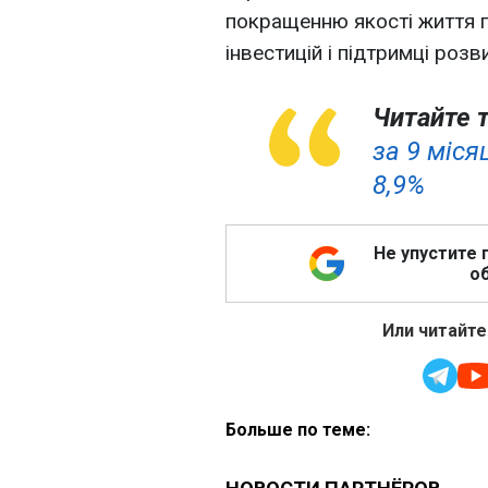
покращенню якості життя 
інвестицій і підтримці розв
Читайте 
за 9 міся
8,9%
Не упустите 
об
Или читайте
Больше по теме: