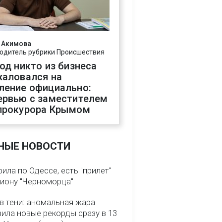
 Акимова
одитель рубрики Происшествия
год никто из бизнеса
жаловался на
ление официально:
ервью с заместителем
прокурора Крымом
НЫЕ НОВОСТИ
ила по Одессе, есть "прилет"
диону "Черноморца"
в тени: аномальная жара
ила новые рекорды сразу в 13