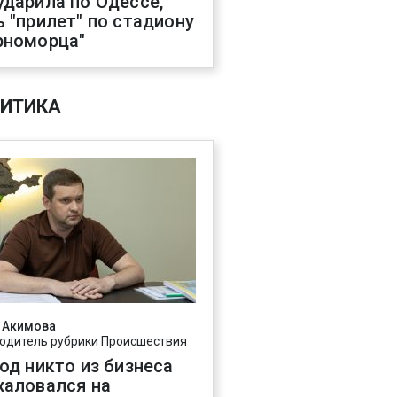
ударила по Одессе,
ь "прилет" по стадиону
рноморца"
ИТИКА
 Акимова
одитель рубрики Происшествия
год никто из бизнеса
жаловался на