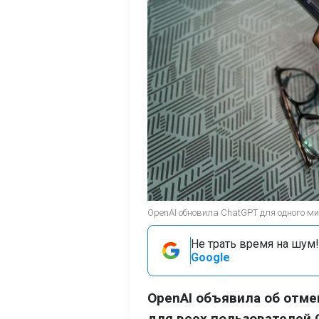
OpenAI обновила ChatGPT для одного ми
Не трать время на шум!
Google
OpenAI объявила об отме
для всех пользователей 