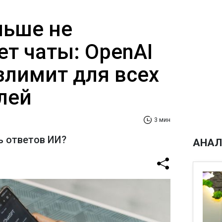
льше не
ет чаты: OpenAI
злимит для всех
лей
3 мин
ь ответов ИИ?
АНАЛ