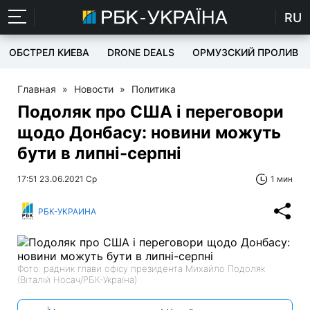
RU
ОБСТРЕЛ КИЕВА
DRONE DEALS
ОРМУЗСКИЙ ПРОЛИВ
Главная
»
Новости
»
Политика
Подоляк про США і переговори
щодо Донбасу: новини можуть
бути в липні-серпні
17:51 23.06.2021 Ср
1 мин
РБК-УКРАИНА
Фото: радник глави офісу президента Михайло Подоляк
(Віталій Носач/РБК-Україна)