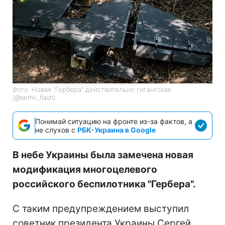
Фото: Новая "Гербера" действительно гигантская
(@serhii_flash)
Понимай ситуацию на фронте из-за фактов, а
не слухов с
РБК-Украина в Google
В небе Украины была замечена новая
модификация многоцелевого
российского беспилотника "Гербера".
С таким предупреждением выступил
советник президента Украины Сергей