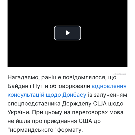
Play
Video
Нагадаємо, раніше повідомлялося, що
Байден і Путін обговорювали
відновлення
консультацій щодо Донбасу
із залученням
спецпредставника Держдепу США шодо
України. При цьому на переговорах мова
не йшла про приєднання США до
"нормандського" формату.