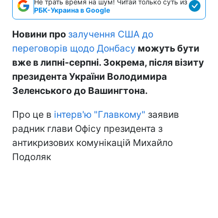
Не трать время на шум! Читай только суть из
РБК-Украина в Google
Новини про
залучення США до
переговорів щодо Донбасу
можуть бути
вже в липні-серпні. Зокрема, після візиту
президента України Володимира
Зеленського до Вашингтона.
Про це в
інтерв'ю "Главкому"
заявив
радник глави Офісу президента з
антикризових комунікацій Михайло
Подоляк