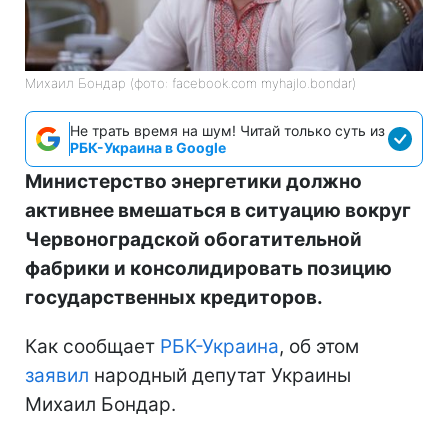
Михаил Бондар (фото: facebook.com myhajlo.bondar)
Не трать время на шум! Читай только суть из
РБК-Украина в Google
Министерство энергетики должно
активнее вмешаться в ситуацию вокруг
Червоноградской обогатительной
фабрики и консолидировать позицию
государственных кредиторов.
Как сообщает
РБК-Украина
, об этом
заявил
народный депутат Украины
Михаил Бондар.