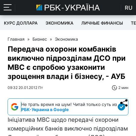
RU
КУРС ДОЛЛАРА
ЭКОНОМИКА
ЛИЧНЫЕ ФИНАНСЫ
T
Главная
»
Бизнес
»
Экономика
Передача охорони комбанків
виключно підрозділам ДСО при
МВС є спробою узаконити
зрощення влади і бізнесу, - АУБ
09:32 20.01.2012 Пт
2 мин
Не трать время на шум! Читай только суть из
РБК-Украина в Google
Ініціатива МВС щодо передачі охорони
комерційних банків виключно підрозділам