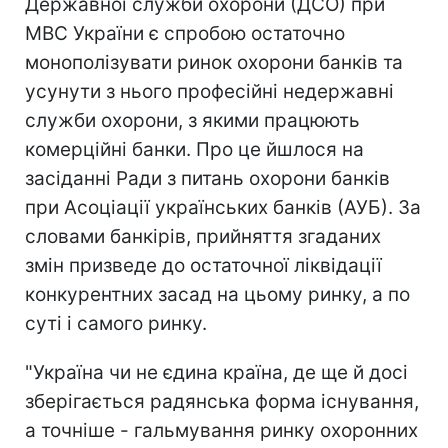
Державної служби охорони (ДСО) при
МВС України є спробою остаточно
монополізувати ринок охорони банків та
усунути з нього професійні недержавні
служби охорони, з якими працюють
комерційні банки. Про це йшлося на
засіданні Ради з питань охорони банків
при Асоціації українських банків (АУБ). За
словами банкірів, прийняття згаданих
змін призведе до остаточної ліквідації
конкурентних засад на цьому ринку, а по
суті і самого ринку.
"Україна чи не єдина країна, де ще й досі
зберігається радянська форма існування,
а точніше - гальмування ринку охоронних