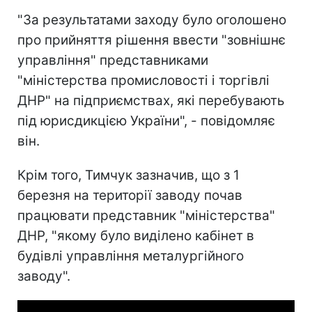
"За результатами заходу було оголошено
про прийняття рішення ввести "зовнішнє
управління" представниками
"міністерства промисловості і торгівлі
ДНР" на підприємствах, які перебувають
під юрисдикцією України", - повідомляє
він.
Крім того, Тимчук зазначив, що з 1
березня на території заводу почав
працювати представник "міністерства"
ДНР, "якому було виділено кабінет в
будівлі управління металургійного
заводу".