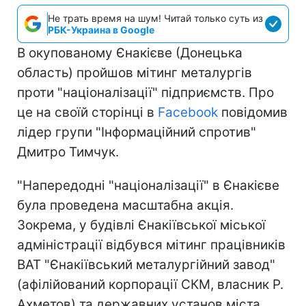
Не трать время на шум! Читай только суть из
РБК-Украина в Google
В окупованому Єнакієве (Донецька
область) пройшов мітинг металургів
проти "націоналізації" підприємств. Про
це на своїй сторінці в
Facebook
повідомив
лідер групи "Інформаційний спротив"
Дмитро Тимчук.
"Напередодні "націоналізації" в Єнакієве
була проведена масштабна акція.
Зокрема, у будівлі Єнакіївської міської
адміністрації відбувся мітинг працівників
ВАТ "Єнакіївський металургійний завод"
(афілійований корпорації СКМ, власник Р.
Ахметов) та державних установ міста.