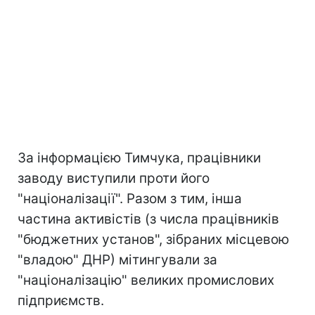
За інформацією Тимчука, працівники
заводу виступили проти його
"націоналізації". Разом з тим, інша
частина активістів (з числа працівників
"бюджетних установ", зібраних місцевою
"владою" ДНР) мітингували за
"націоналізацію" великих промислових
підприємств.