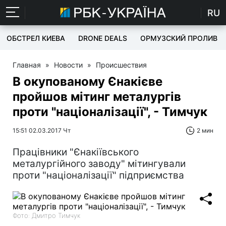
RU
ОБСТРЕЛ КИЕВА
DRONE DEALS
ОРМУЗСКИЙ ПРОЛИВ
Главная
»
Новости
»
Происшествия
В окупованому Єнакієве
пройшов мітинг металургів
проти "націоналізації", - Тимчук
15:51 02.03.2017 Чт
2 мин
Працівники "Єнакіївського
металургійного заводу" мітингували
проти "націоналізації" підприємства
Фото: Дмитро Тимчук