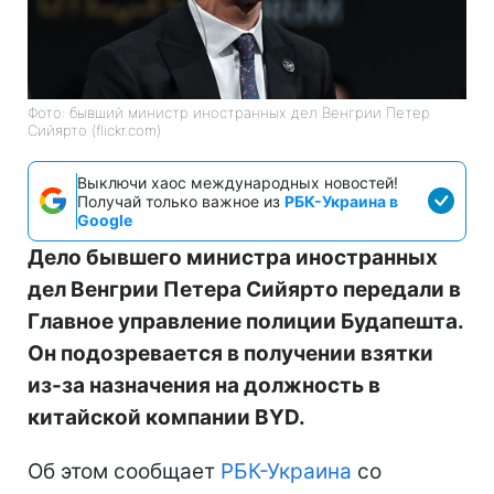
Фото: бывший министр иностранных дел Венгрии Петер
Сийярто (flickr.com)
Выключи хаос международных новостей!
Получай только важное из
РБК-Украина в
Google
Дело бывшего министра иностранных
дел Венгрии Петера Сийярто передали в
Главное управление полиции Будапешта.
Он подозревается в получении взятки
из-за назначения на должность в
китайской компании BYD.
Об этом сообщает
РБК-Украина
со