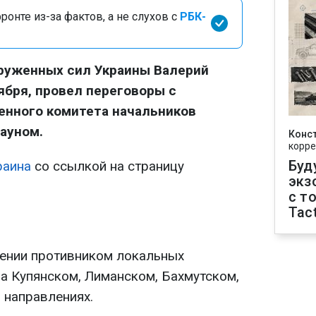
онте из-за фактов, а не слухов с
РБК-
руженных сил Украины Валерий
ября, провел переговоры с
нного комитета начальников
ауном.
Конс
корре
Буд
раина
со ссылкой на страницу
экз
с т
Tact
ении противником локальных
на Купянском, Лиманском, Бахмутском,
 направлениях.