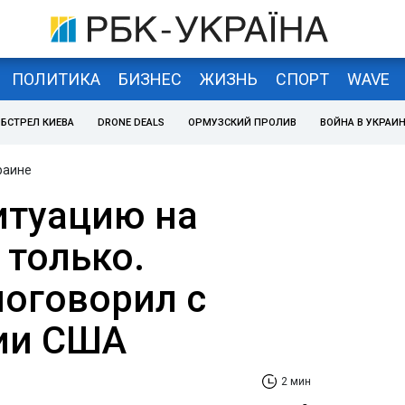
ПОЛИТИКА
БИЗНЕС
ЖИЗНЬ
СПОРТ
WAVE
БСТРЕЛ КИЕВА
DRONE DEALS
ОРМУЗСКИЙ ПРОЛИВ
ВОЙНА В УКРАИ
раине
итуацию на
 только.
оговорил с
ии США
2 мин