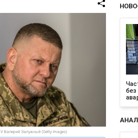
НОВО
Час
без
ава
АНАЛ
У Валерий Залужный (Getty Images)