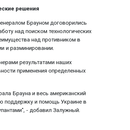
еские решения
генералом Брауном договорились
боту над поиском технологических
еимущества над противником в
ии и разминировании.
тнерами результатами наших
вности применения определенных
рала Брауна и весь американский
ю поддержку и помощь Украине в
пантами", - добавил Залужный.