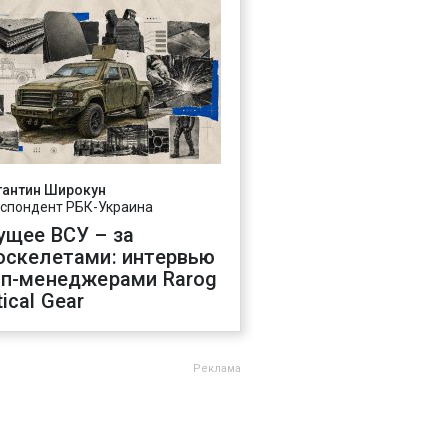
тантин Широкун
спондент РБК-Украина
ущее ВСУ – за
оскелетами: интервью
оп-менеджерами Rarog
ical Gear