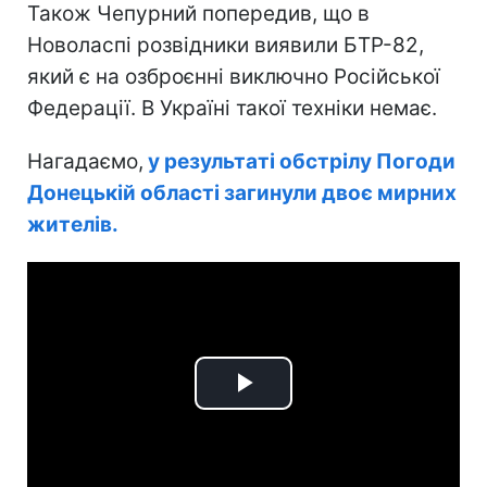
Також Чепурний попередив, що в
Новоласпі розвідники виявили БТР-82,
який є на озброєнні виключно Російської
Федерації. В Україні такої техніки немає.
Нагадаємо,
у результаті обстрілу Погоди
Донецькій області загинули двоє мирних
жителів.
Play
Video