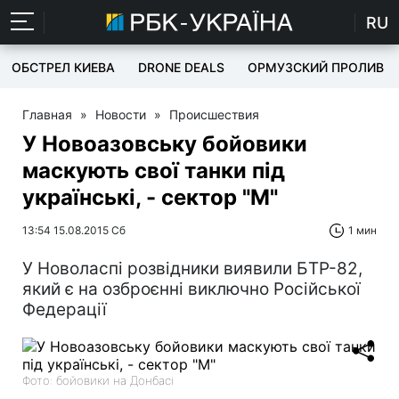
RU
ОБСТРЕЛ КИЕВА
DRONE DEALS
ОРМУЗСКИЙ ПРОЛИВ
Главная
»
Новости
»
Происшествия
У Новоазовську бойовики
маскують свої танки під
українські, - сектор "М"
13:54 15.08.2015 Сб
1 мин
У Новоласпі розвідники виявили БТР-82,
який є на озброєнні виключно Російської
Федерації
Фото: бойовики на Донбасі