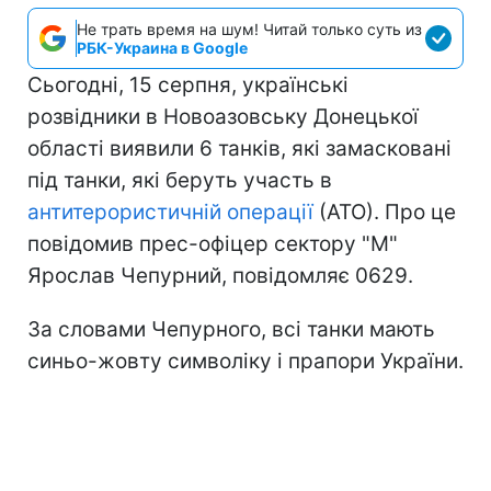
Не трать время на шум! Читай только суть из
РБК-Украина в Google
Сьогодні, 15 серпня, українські
розвідники в Новоазовську Донецької
області виявили 6 танків, які замасковані
під танки, які беруть участь в
антитерористичній операції
(АТО). Про це
повідомив прес-офіцер сектору "М"
Ярослав Чепурний, повідомляє 0629.
За словами Чепурного, всі танки мають
синьо-жовту символіку і прапори України.