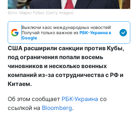
Фото: Марко Рубио (Getty Images)
Выключи хаос международных новостей!
Получай только важное из
РБК-Украина в
Google
США расширили санкции против Кубы,
под ограничения попали восемь
чиновников и несколько военных
компаний из-за сотрудничества с РФ и
Китаем.
Об этом сообщает
РБК-Украина
со
ссылкой на
Bloomberg
.