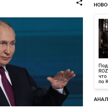
НОВО
Под
ROZ
что
по 
АНАЛ