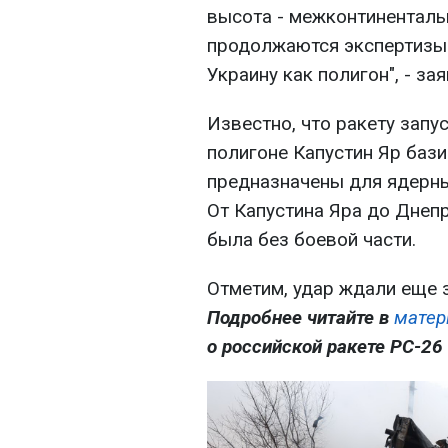
высота - межконтиненталь
продолжаются экспертизы.
Украину как полигон", - з
Известно, что ракету запус
полигоне Капустин Яр баз
предназначены для ядерны
От Капустина Яра до Днеп
была без боевой части.
Отметим, удар ждали еще з
Подробнее читайте в
мате
о российской ракете РС-26 