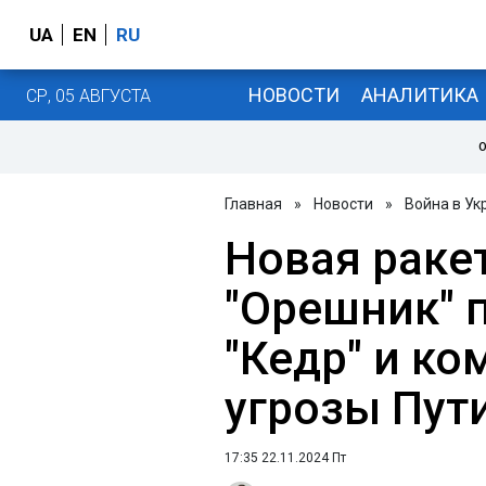
UA
EN
RU
НОВОСТИ
АНАЛИТИКА
СР, 05 АВГУСТА
О
Главная
»
Новости
»
Война в Ук
Новая ракет
"Орешник" 
"Кедр" и к
угрозы Пут
17:35 22.11.2024 Пт