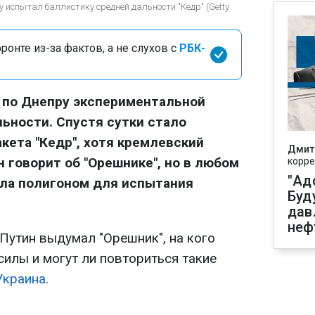
 испытал баллистику средней дальности "Кедр" (Getty
онте из-за фактов, а не слухов с
РБК-
 по Днепру экспериментальной
ьности. Спустя сутки стало
акета "Кедр", хотя кремлевский
Дмит
 говорит об "Орешнике", но в любом
корре
"Ад
ала полигоном для испытания
Буд
дав
неф
Путин выдумал "Орешник", на кого
илы и могут ли повториться такие
Украина
.