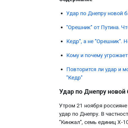
Удар по Днепру новой б
"Орешник" от Путина. Ч
Кедр", а не "Орешник". 
Кому и почему угрожает
Повторится ли удар и м
"Кедр"
Удар по Днепру новой 
Утром 21 ноября россияне
удар по Днепру. В частнос
"Кинжал", семь единиц Х-1