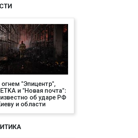
СТИ
 огнем "Эпицентр",
ETKA и "Новая почта":
 известно об ударе РФ
Киеву и области
ИТИКА