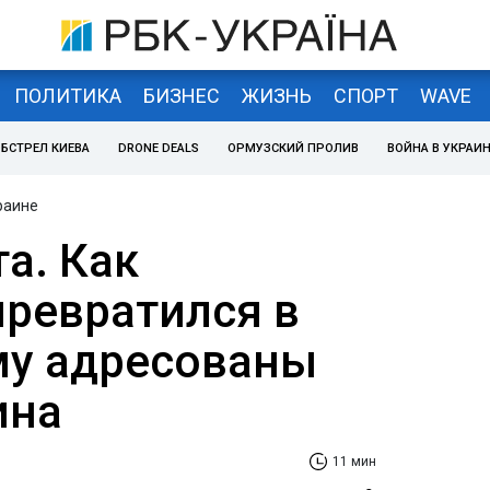
ПОЛИТИКА
БИЗНЕС
ЖИЗНЬ
СПОРТ
WAVE
БСТРЕЛ КИЕВА
DRONE DEALS
ОРМУЗСКИЙ ПРОЛИВ
ВОЙНА В УКРАИ
раине
а. Как
превратился в
ому адресованы
ина
11 мин