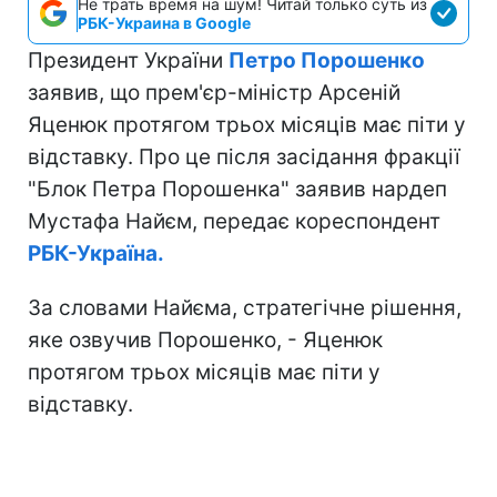
Не трать время на шум! Читай только суть из
РБК-Украина в Google
Президент України
Петро Порошенко
заявив, що прем'єр-міністр Арсеній
Яценюк протягом трьох місяців має піти у
відставку. Про це після засідання фракції
"Блок Петра Порошенка" заявив нардеп
Мустафа Найєм, передає кореспондент
РБК-Україна.
За словами Найєма, стратегічне рішення,
яке озвучив Порошенко, - Яценюк
протягом трьох місяців має піти у
відставку.