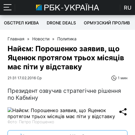
RU
ОБСТРЕЛ КИЕВА
DRONE DEALS
ОРМУЗСКИЙ ПРОЛИВ
Главная
»
Новости
»
Политика
Найєм: Порошенко заявив, що
Яценюк протягом трьох місяців
має піти у відставку
21:31 17.02.2016 Ср
1 мин
Президент озвучив стратегічне рішення
по Кабміну
Фото: Петро Порошенко