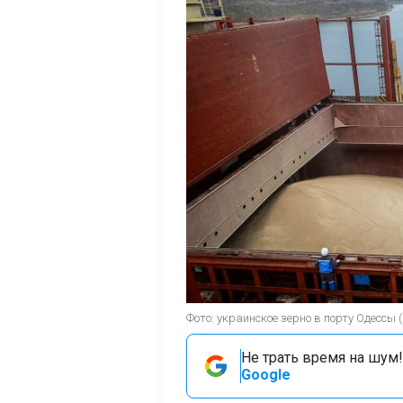
Фото: украинское зерно в порту Одессы (
Не трать время на шум!
Google