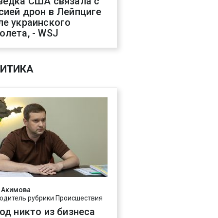
ведка США связала с
сией дрон в Лейпциге
ле украинского
олета, - WSJ
ИТИКА
 Акимова
одитель рубрики Происшествия
год никто из бизнеса