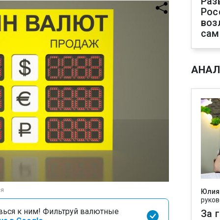
Раз
Рос
воз
сам
АНАЛ
ся
Юлия
руков
вься к ним! Фильтруй валютные
За 