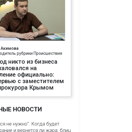
 Акимова
одитель рубрики Происшествия
год никто из бизнеса
жаловался на
ление официально:
ервью с заместителем
прокурора Крымом
НЫЕ НОВОСТИ
ся не нужно". Когда будет
ание и вернется ли жара: блиц