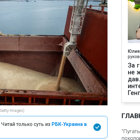
Юлия
руков
За 
не 
дав
инт
Ген
Getty Images)
ГЛАВ
 Читай только суть из
РБК-Украина в
"Пугать
похолод