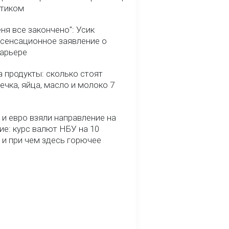
птиком
ня все закончено": Усик
 сенсационное заявление о
карьере
 продукты: сколько стоят
речка, яйца, масло и молоко 7
и евро взяли направление на
ие: курс валют НБУ на 10
 и при чем здесь горючее