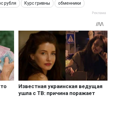
рс рубля
Курс гривны
обменники