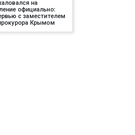
жаловался на
ление официально:
ервью с заместителем
прокурора Крымом