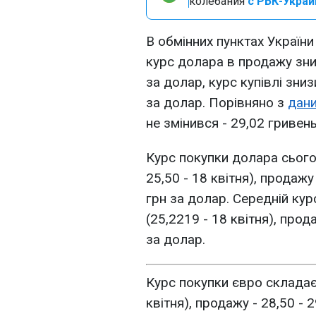
колебания
с РБК-Украи
В обмінних пунктах України 
курс долара в продажу зниз
за долар, курс купівлі зни
за долар. Порівняно з
дани
не змінився - 29,02 гривень
Курс покупки долара сьогод
25,50 - 18 квітня), продажу 
грн за долар. Середній ку
(25,2219 - 18 квітня), прод
за долар.
Курс покупки євро складає 2
квітня), продажу - 28,50 - 2