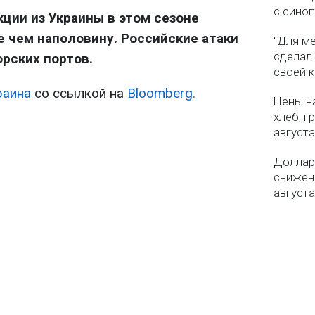
с сино
кции из Украины в этом сезоне
 чем наполовину. Российские атаки
"Для ме
сделал
рских портов.
своей 
раина
со ссылкой на
Bloomberg.
Цены на
хлеб, г
августа
Доллар 
снижен
августа