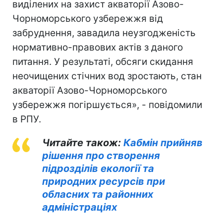
виділених на захист акваторії Азово-
Чорноморського узбережжя від
забруднення, завадила неузгодженість
нормативно-правових актів з даного
питання. У результаті, обсяги скидання
неочищених стічних вод зростають, стан
акваторії Азово-Чорноморського
узбережжя погіршується», - повідомили
в РПУ.
Читайте також:
Кабмін прийняв
рішення про створення
підрозділів екології та
природних ресурсів при
обласних та районних
адміністраціях