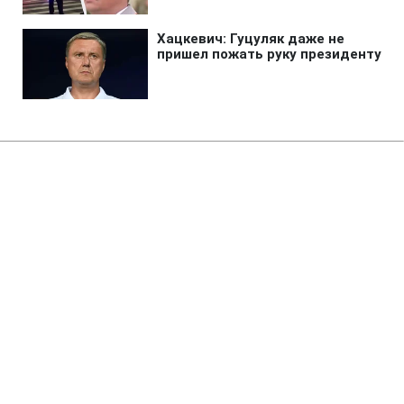
Главная
»
Новости
»
Война в Украине
Силы обороны поразили НПЗ и
другие важные для врага
объекты
14:38 10.08.2026 Пн
2 мин
На одном из объектов подтвердили пожар
ЕЛЕНА ЧУПРОВСКАЯ