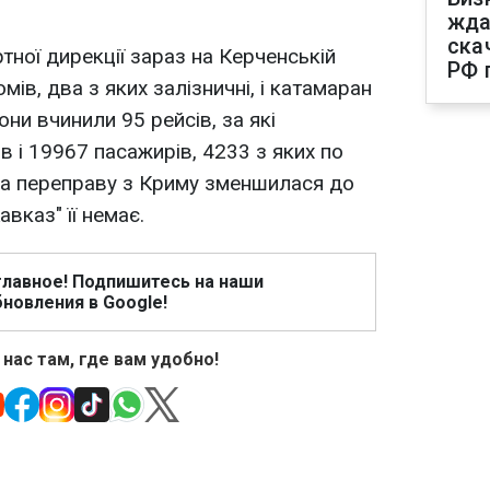
жда
ска
тної дирекції зараз на Керченській
РФ 
ів, два з яких залізничні, і катамаран
они вчинили 95 рейсів, за які
 і 19967 пасажирів, 4233 з яких по
на переправу з Криму зменшилася до
авказ" її немає.
главное! Подпишитесь на наши
новления в Google!
 нас там, где вам удобно!