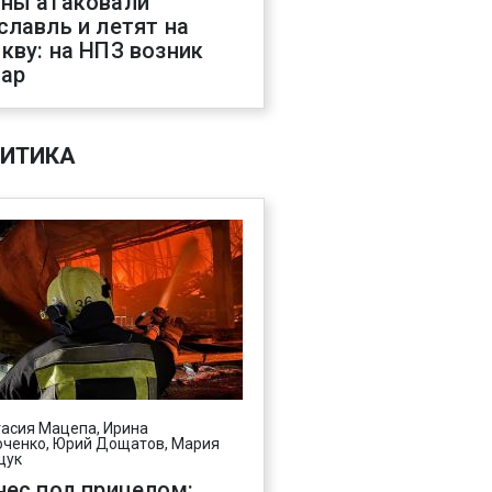
ны атаковали
славль и летят на
кву: на НПЗ возник
ар
ИТИКА
асия Мацепа, Ирина
ченко, Юрий Дощатов, Мария
щук
нес под прицелом: