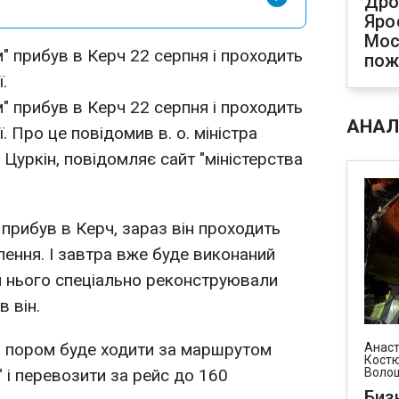
Дро
Яро
Мос
" прибув в Керч 22 серпня і проходить
пож
.
" прибув в Керч 22 серпня і проходить
АНАЛ
ї. Про це повідомив в. о. міністра
Цуркін, повідомляє сайт "міністерства
прибув в Керч, зараз він проходить
ення. І завтра вже буде виконаний
я нього спеціально реконструювали
в він.
й пором буде ходити за маршрутом
Анаст
Костю
" і перевозити за рейс до 160
Воло
Биз