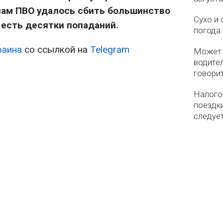
лам ПВО удалось сбить большинство
Сухо и 
 есть десятки попаданий.
погода 
раина
со ссылкой на
Telegram
Может 
водител
говори
Налого
поездки
следуе