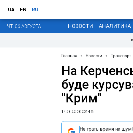
UA
EN
RU
НОВОСТИ
АНАЛИТИКА
ЧТ, 06 АВГУСТА
О
Главная
»
Новости
»
Транспорт
На Керченсь
буде курсу
"Крим"
14:58 22.08.2014 Пт
Не трать время на шум!