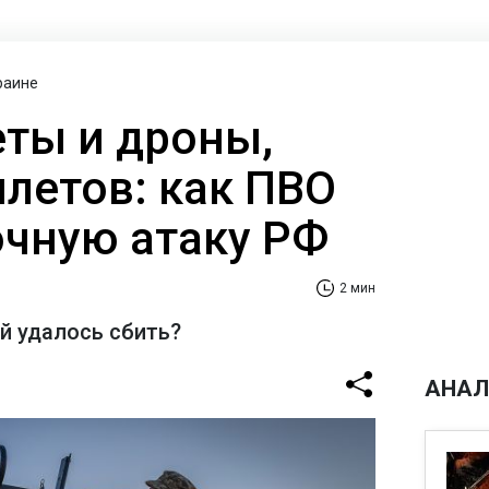
раине
еты и дроны,
илетов: как ПВО
очную атаку РФ
2 мин
й удалось сбить?
АНАЛ