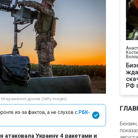
Анаст
Костю
Воло
Биз
жда
ска
РФ 
66 вражеских дронов (Getty Images)
ГЛАВ
онте из-за фактов, а не слухов с
РБК-
Бензин,
показа
ия атаковала Украину 4 ракетами и
августа