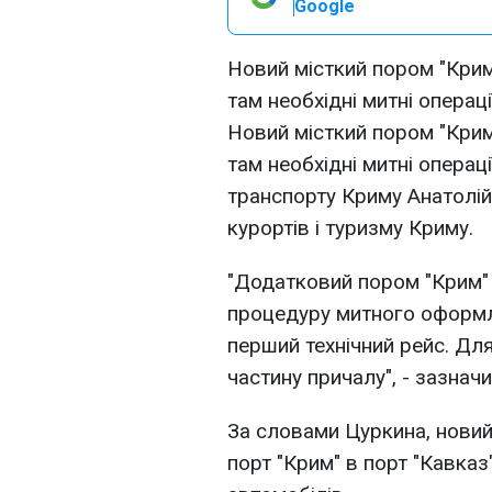
Google
Новий місткий пором "Крим
там необхідні митні операції
Новий місткий пором "Крим
там необхідні митні операці
транспорту Криму Анатолій 
курортів і туризму Криму.
"Додатковий пором "Крим" 
процедуру митного оформл
перший технічний рейс. Дл
частину причалу", - зазначи
За словами Цуркина, нови
порт "Крим" в порт "Кавказ