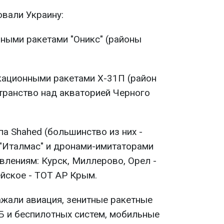
овали Украину:
ными ракетами "Оникс" (районы
ационными ракетами Х-31П (район
транство над акваторией Черного
а Shahed (большинство из них -
, "Италмас" и дронами-имитаторами
авлениям: Курск, Миллерово, Орел -
йское - ТОТ АР Крым.
жали авиация, зенитные ракетные
Б и беспилотных систем, мобильные