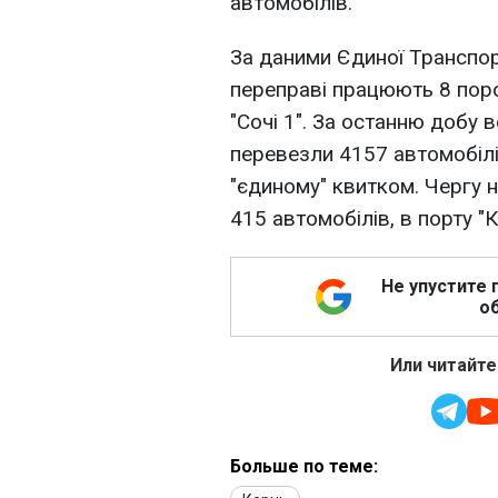
автомобілів.
За даними Єдиної Транспор
переправі працюють 8 пором
"Сочі 1". За останню добу в
перевезли 4157 автомобілів
"єдиному" квитком. Чергу 
415 автомобілів, в порту "К
Не упустите 
об
Или читайте
Больше по теме: