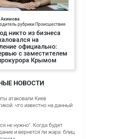
 Акимова
одитель рубрики Происшествия
год никто из бизнеса
жаловался на
ление официально:
ервью с заместителем
прокурора Крымом
НЫЕ НОВОСТИ
нты атаковали Киев
икой: что известно на данный
т
ся не нужно". Когда будет
ание и вернется ли жара: блиц
птиком