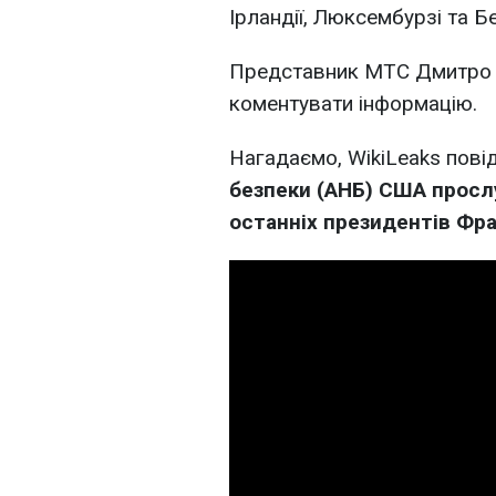
Ірландії, Люксембурзі та Бе
Представник МТС Дмитро 
коментувати інформацію.
Нагадаємо, WikiLeaks пов
безпеки (АНБ) США просл
останніх президентів Фра