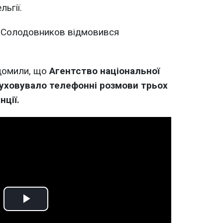
льгії.
Солодовников відмовився
ідомили, що
Агентство національної
уховувало телефонні розмови трьох
нції.
Play