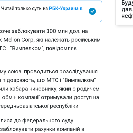
Буд
 Читай только суть из
РБК-Украина в
дав
неф
хоче заблокувати 300 млн дол. на
k Mellon Corp, які належать російським
С і "Вимпелком", повідомляє
му союзі проводиться розслідування
м підозрюють, що МТС і "Вимпелком"
тили хабара чиновнику, який є родичем
 обмін компанії отримували доступ на
ередньоазіатської республіки.
улися до федерального суду
заблокувати рахунки компаній в