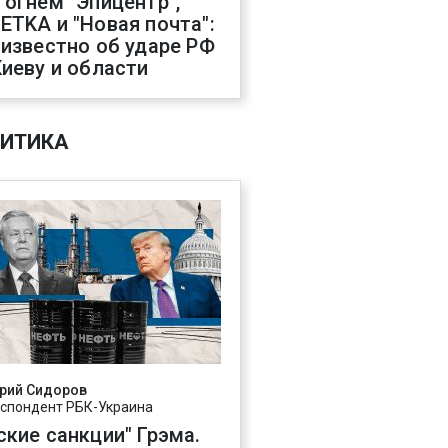
 огнем "Эпицентр",
ETKA и "Новая почта":
 известно об ударе РФ
Киеву и области
ИТИКА
рий Сидоров
спондент РБК-Украина
ские санкции" Грэма.