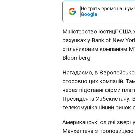
Не трать время на шум!
Google
Міністерство юстиції США 
рахунках у Bank of New Yor
стільниковим компаніям МТ
Bloomberg.
Нагадаємо, в Європейсько
стосовно цих компаній. Та
через підставні фірми пла
Президента Узбекистану. В
телекомунікаційний ринок с
Американські слідчі зверн
Манхеттена з пропозицією 