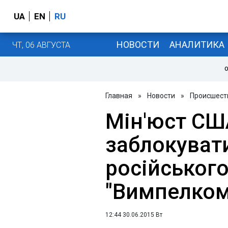
UA
EN
RU
НОВОСТИ
АНАЛИТИКА
ЧТ, 06 АВГУСТА
О
Главная
»
Новости
»
Происшест
Мін'юст СШ
заблокуват
російського
"Вимпелком
12:44 30.06.2015 Вт