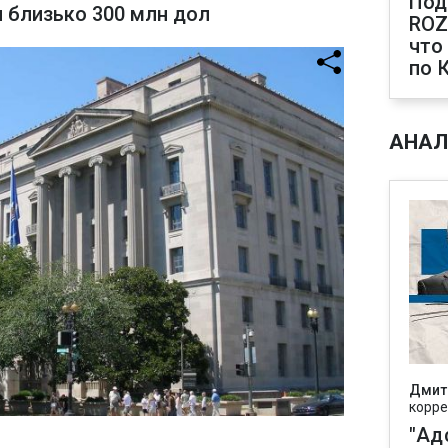
Под
я близько 300 млн дол
ROZ
что
по 
АНАЛ
Дмит
корре
"Ад