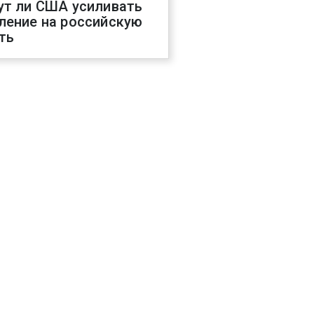
ут ли США усиливать
ление на российскую
ть