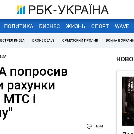
ПОЛИТИКА
БИЗНЕС
ЖИЗНЬ
СПОРТ
WAVE
БСТРЕЛ КИЕВА
DRONE DEALS
ОРМУЗСКИЙ ПРОЛИВ
ВОЙНА В УКРАИ
вия
НОВО
А попросив
и рахунки
 МТС і
у"
1 мин