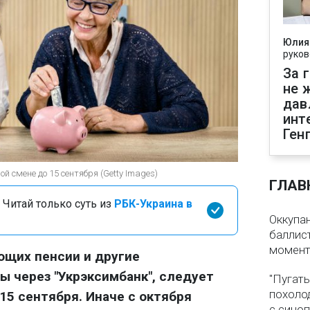
Юлия
руков
За 
не 
дав
инт
Ген
й смене до 15 сентября (Getty Images)
ГЛАВ
 Читай только суть из
РБК-Украина в
Оккупа
баллист
момен
ющих пенсии и другие
 через "Укрэксимбанк", следует
"Пугать
похолод
15 сентября. Иначе с октября
с сино