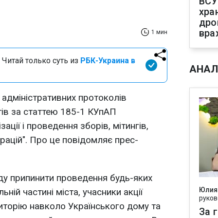
ВСУ
хра
дро
вра
1 мин
 Читай только суть из
РБК-Украина в
АНАЛ
6 адміністративних протоколів
ів за статтею 185-1 КУпАП
ації і проведення зборів, мітингів,
рацій". Про це повідомляє прес-
ду припинити проведення будь-яких
Юлия
ній частині міста, учасники акції
руков
иторію навколо Українського дому та
За 