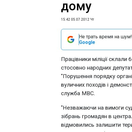
дому
15:42 05.07.2012 Чт
Не трать время на шум!
Google
Працівники міліції склали 
стосовно народних депутат
"Порушення порядку організ
вуличних походів і демонст
служба МВС.
"Незважаючи на вимоги су
зібрань громадян в централь
відмовились залишити тер