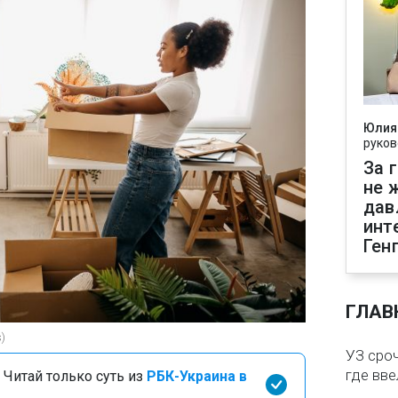
Юлия
руков
За 
не 
дав
инт
Ген
ГЛАВ
)
УЗ сро
где вв
 Читай только суть из
РБК-Украина в