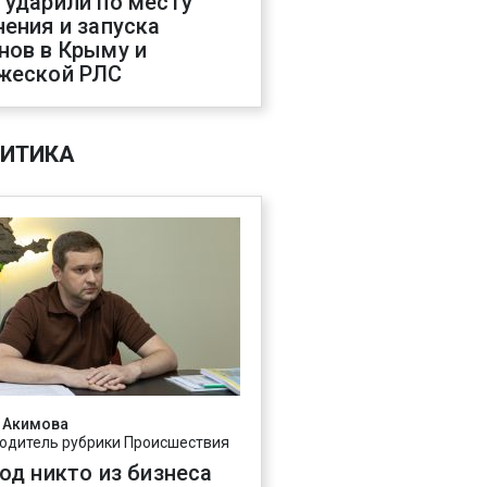
 ударили по месту
нения и запуска
нов в Крыму и
жеской РЛС
ИТИКА
 Акимова
одитель рубрики Происшествия
год никто из бизнеса