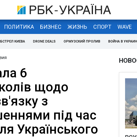
ПОЛИТИКА
БИЗНЕС
ЖИЗНЬ
СПОРТ
WAVE
БСТРЕЛ КИЕВА
DRONE DEALS
ОРМУЗСКИЙ ПРОЛИВ
ВОЙНА В УКРАИ
вия
НОВО
ала 6
колів щодо
в'язку з
еннями під час
іля Українського