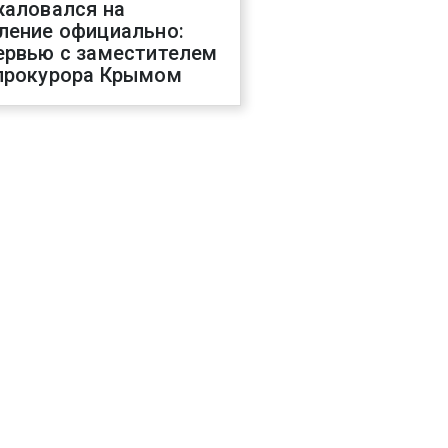
жаловался на
ление официально:
ервью с заместителем
прокурора Крымом