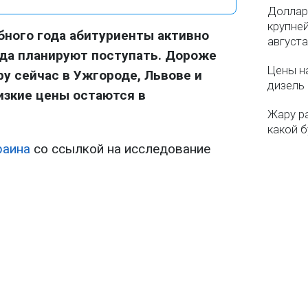
Доллар
крупне
бного года абитуриенты активно
августа
уда планируют поступать. Дороже
Цены на
ру сейчас в Ужгороде, Львове и
дизель 
низкие цены остаются в
Жару р
какой б
раина
со ссылкой на исследование