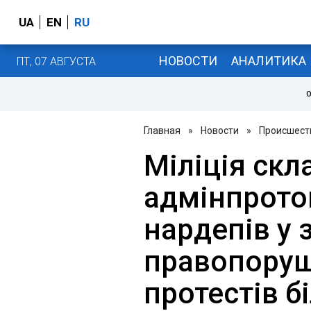
UA
EN
RU
НОВОСТИ
АНАЛИТИКА
ПТ, 07 АВГУСТА
О
Главная
»
Новости
»
Происшест
Міліція скл
адмінпрото
нардепів у з
правопоруш
протестів б