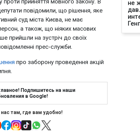
 проти прийняття мовного закону. В
не 
дав
депутати повідомили, що рішення, яке
инт
ивний суд міста Києва, не має
Ген
персон, а також, що ніяких масових
ише прийшли на зустріч до своїх
 повідомленні прес-служби.
шення
про заборону проведення акцій
ипня.
главное! Подпишитесь на наши
новления в Google!
 нас там, где вам удобно!