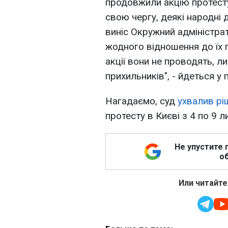
продовжили акцію протесту
свою чергу, деякі народні 
виніс Окружний адміністрат
жодного відношення до їх 
акції вони не проводять, л
прихильників", - йдеться у
Нагадаємо, суд
ухвалив рі
протесту в Києві з 4 по 9 л
Не упустите 
об
Или читайте