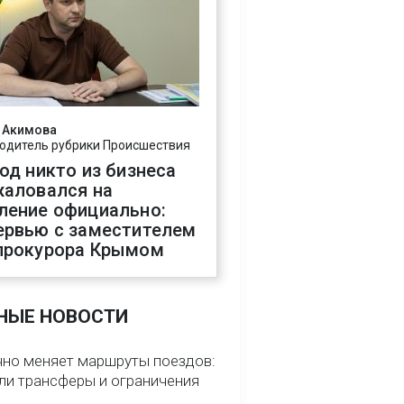
 Акимова
одитель рубрики Происшествия
год никто из бизнеса
жаловался на
ление официально:
ервью с заместителем
прокурора Крымом
НЫЕ НОВОСТИ
чно меняет маршруты поездов:
ели трансферы и ограничения