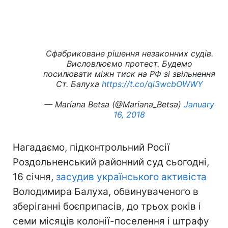
Сфабриковане рішення незаконних судів.
Висловлюємо протест. Будемо
посилювати міжн тиск на РФ зі звільнення
Ст. Балуха
https://t.co/qi3wcbOWWY
— Mariana Betsa (@Mariana_Betsa)
January
16, 2018
Нагадаємо, підконтрольний Росії
Роздольненський районний суд сьогодні,
16 січня,
засудив українського активіста
Володимира Балуха, обвинуваченого в
зберіганні боєприпасів, до трьох років і
семи місяців колонії-поселення і штрафу