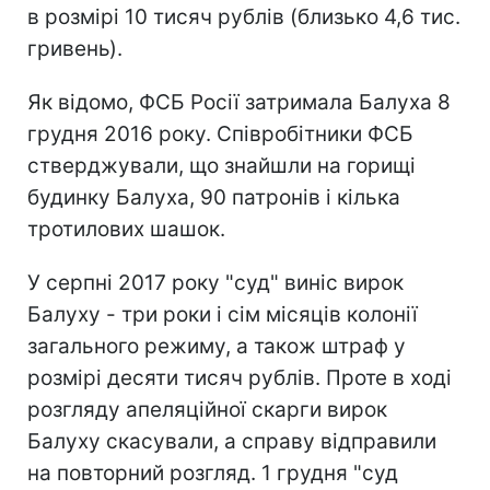
в розмірі 10 тисяч рублів (близько 4,6 тис.
гривень).
Як відомо, ФСБ Росії затримала Балуха 8
грудня 2016 року. Співробітники ФСБ
стверджували, що знайшли на горищі
будинку Балуха, 90 патронів і кілька
тротилових шашок.
У серпні 2017 року "суд" виніс вирок
Балуху - три роки і сім місяців колонії
загального режиму, а також штраф у
розмірі десяти тисяч рублів. Проте в ході
розгляду апеляційної скарги вирок
Балуху скасували, а справу відправили
на повторний розгляд. 1 грудня "суд