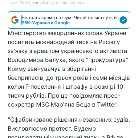
Фото: Володимир Балух (crimeahrg.org)
Не трать время на шум! Читай только суть из
РБК-Украина в Google
Міністерство закордонних справ України
посилить міжнародний тиск на Росію у
зв'язку з арештом українського активіста
Володимира Балуха, якого "прокуратура"
Криму звинувачує в зберіганні
боєприпасів, до трьох років і семи місяців
колонії-поселення і штрафу в розмірі 10
тисяч рублів. Про це повідомляє прес-
секретар МЗС Мар'яна Беца в Twitter.
"Сфабриковане рішення незаконних судів.
Висловлюємо протест. Будемо
посилювати міжнародний тиск на РФ по