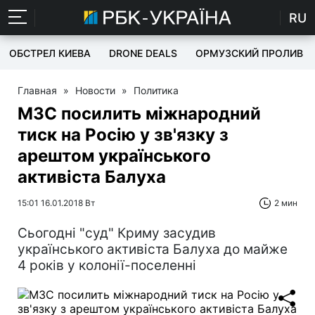
RU
ОБСТРЕЛ КИЕВА
DRONE DEALS
ОРМУЗСКИЙ ПРОЛИВ
Главная
»
Новости
»
Политика
МЗС посилить міжнародний
тиск на Росію у зв'язку з
арештом українського
активіста Балуха
15:01 16.01.2018 Вт
2 мин
Сьогодні "суд" Криму засудив
українського активіста Балуха до майже
4 років у колонії-поселенні