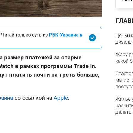
ГЛАВ
 Читай только суть из
РБК-Украина в
Цены на
дизель 
Жару р
а размер платежей за старые
какой б
 Watch в рамках программы Trade In.
Старто
ут платить почти на треть больше,
магистр
поступ
раина
со ссылкой на
Apple
.
Жилье 
насчит
делать