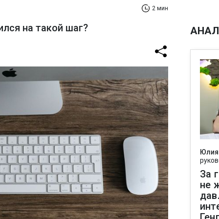
2 мин
ился на такой шаг?
АНАЛ
Юлия
руков
За 
не 
дав
инт
Ген