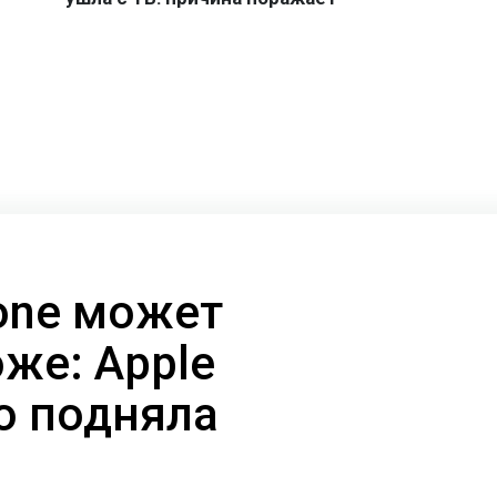
one может
же: Apple
о подняла