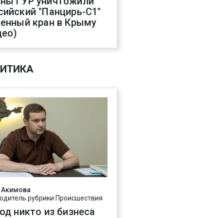
ны ГУР уничтожили
сийский "Панцирь-С1"
оенный кран в Крыму
део)
ИТИКА
 Акимова
одитель рубрики Происшествия
год никто из бизнеса