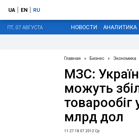
UA
EN
RU
НОВОСТИ
АНАЛИТИКА
ПТ, 07 АВГУСТА
Главная
»
Бизнес
»
Экономика
МЗС: Україн
можуть збі
товарообіг у
млрд дол
11:27 18.07.2012 Ср