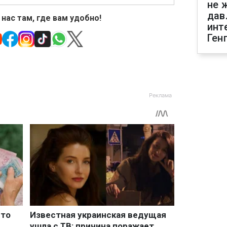
не 
дав
 нас там, где вам удобно!
инт
Ген