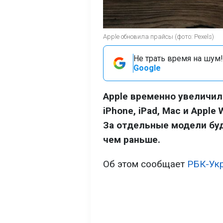
Apple обновила прайсы (фото: Pexels)
Не трать время на шум!
Google
Apple временно увеличил
iPhone, iPad, Mac и Apple
За отдельные модели буд
чем раньше.
Об этом сообщает
РБК-Ук