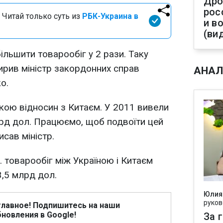
Дро
рос
 Читай только суть из
РБК-Украина в
и в
(ви
ільшити товарообіг у 2 рази. Таку
ширив міністр закордонних справ
АНАЛ
о.
кою відносин з Китаєм. У 2011 вивели
лрд дол. Працюємо, щоб подвоїти цей
исав міністр.
р. товарообіг між Україною і Китаєм
3,5 млрд дол.
Юлия
руков
главное! Подпишитесь на наши
новления в Google!
За 