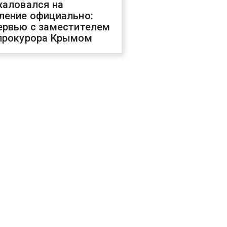
жаловался на
ление официально:
ервью с заместителем
прокурора Крымом