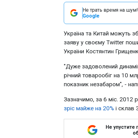
Не трать время на шум!
Google
Україна та Китай можуть зб
заяву у своєму Twitter по
України Костянтин Грищенк
"Дуже задоволений динамі
річний товарообіг на 10 м
показник незабаром", - нап
Зазначимо, за 6 міс. 2012 
зріс майже на 20%
і склав 
Не упустите 
об