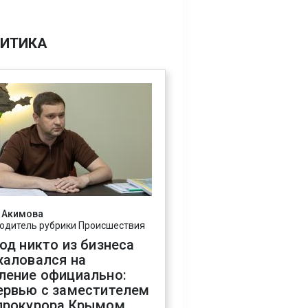
ИТИКА
 Акимова
одитель рубрики Происшествия
год никто из бизнеса
жаловался на
ление официально:
ервью с заместителем
прокурора Крымом