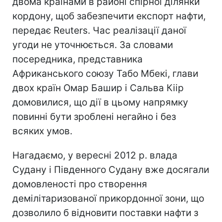
двома країнами в районі спірної ділянки
кордону, щоб забезпечити експорт нафти,
передає Reuters. Час реалізації даної
угоди не уточнюється. За словами
посередника, представника
Африканського союзу Табо Мбекі, глави
двох країн Омар Башир і Сальва Кіір
домовилися, що дії в цьому напрямку
повинні бути зроблені негайно і без
всяких умов.
Нагадаємо, у вересні 2012 р. влада
Судану і Південного Судану вже досягали
домовленості про створення
демілітаризованої прикордонної зони, що
дозволило б відновити поставки нафти з