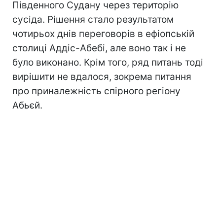
Південного Судану через територію
сусіда. Рішення стало результатом
чотирьох днів переговорів в ефіопській
столиці Аддіс-Абебі, але воно так і не
було виконано. Крім того, ряд питань тоді
вирішити не вдалося, зокрема питання
про приналежність спірного регіону
Абьєй.