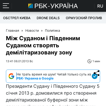
RU
ОБСТРЕЛ КИЕВА
DRONE DEALS
ОРМУЗСКИЙ ПРОЛИВ
Главная
»
Новости
»
Политика
Між Суданом і Південним
Суданом створять
демілітаризовану зону
13:41 06.01.2013 Вс
1 мин
Не трать время на шум! Читай только суть из
РБК-Украина в Google
Президенти Судану і Південного Судану 5
січня 2013 р. домовилися про створення
демілітаризованої буферної зони між