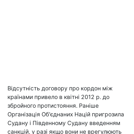
Відсутність договору про кордон між
країнами привело в квітні 2012 р. до
збройного протистояння. Раніше
Організація Об'єднаних Націй пригрозила
Судану і Південному Судану введенням
санкцій, у разі якщо вони не врегулюють