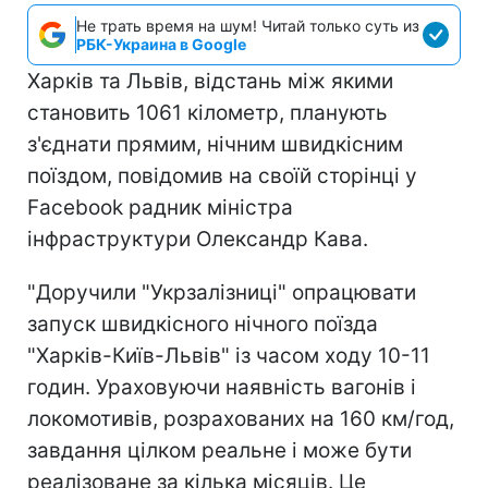
Не трать время на шум! Читай только суть из
РБК-Украина в Google
Харків та Львів, відстань між якими
становить 1061 кілометр, планують
з'єднати прямим, нічним швидкісним
поїздом, повідомив на своїй сторінці у
Facebook радник міністра
інфраструктури Олександр Кава.
"Доручили "Укрзалізниці" опрацювати
запуск швидкісного нічного поїзда
"Харків-Київ-Львів" із часом ходу 10-11
годин. Ураховуючи наявність вагонів і
локомотивів, розрахованих на 160 км/год,
завдання цілком реальне і може бути
реалізоване за кілька місяців. Це