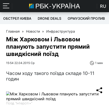
RU
ОБСТРЕЛ КИЕВА
DRONE DEALS
ОРМУЗСКИЙ ПРОЛИВ
Главная
»
Новости
»
Инфраструктура
Між Харковом і Львовом
планують запустити прямий
швидкісний поїзд
15:54 22.04.2015 Ср
1 мин
Часом ходу такого поїзда складе 10-11
годин
Поїзд "Інтерсіті+"