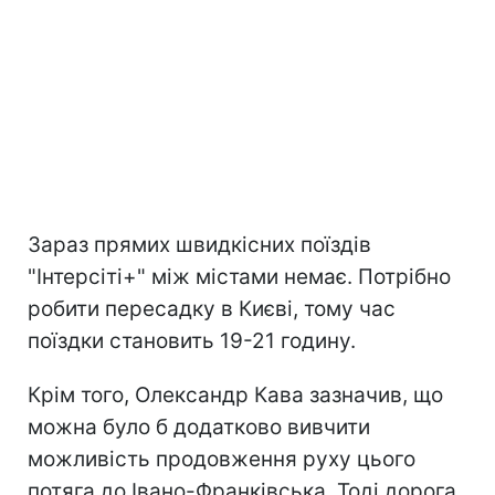
Зараз прямих швидкісних поїздів
"Інтерсіті+" між містами немає. Потрібно
робити пересадку в Києві, тому час
поїздки становить 19-21 годину.
Крім того, Олександр Кава зазначив, що
можна було б додатково вивчити
можливість продовження руху цього
потяга до Івано-Франківська. Тоді дорога