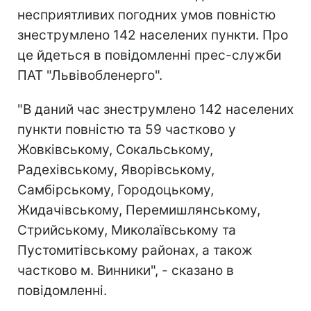
несприятливих погодних умов повністю
знеструмлено 142 населених пункти. Про
це йдеться в повідомленні прес-служби
ПАТ "Львівобленерго".
"В даний час знеструмлено 142 населених
пункти повністю та 59 частково у
Жовківському, Сокальському,
Радехівському, Яворівському,
Самбірському, Городоцькому,
Жидачівському, Перемишлянському,
Стрийському, Миколаївському та
Пустомитівському районах, а також
частково м. Винники", - сказано в
повідомленні.