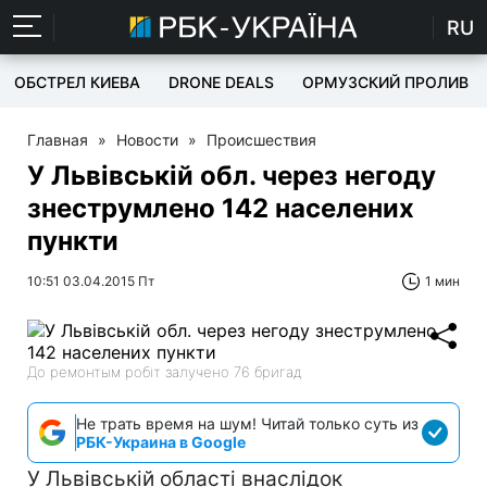
RU
ОБСТРЕЛ КИЕВА
DRONE DEALS
ОРМУЗСКИЙ ПРОЛИВ
Главная
»
Новости
»
Происшествия
У Львівській обл. через негоду
знеструмлено 142 населених
пункти
10:51 03.04.2015 Пт
1 мин
До ремонтым робіт залучено 76 бригад
Не трать время на шум! Читай только суть из
РБК-Украина в Google
У Львівській області внаслідок