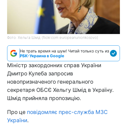
Фото: Хельга Шмід (flickr.com europeanunionkosovo)
Не трать время на шум! Читай только суть из
РБК-Украина в Google
Міністр закордонних справ України
Дмитро Кулеба запросив
новопризначеного генерального
секретаря ОБСЄ Хельгу Шмід в Україну.
Шмід прийняла пропозицію.
Про це
повідомляє прес-служба МЗС
України
.