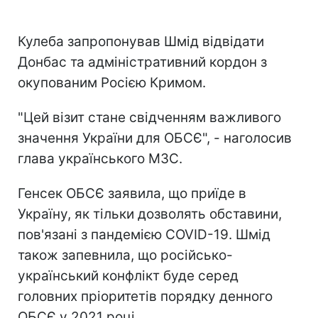
Кулеба запропонував Шмід відвідати
Донбас та адміністративний кордон з
окупованим Росією Кримом.
"Цей візит стане свідченням важливого
значення України для ОБСЄ", - наголосив
глава українського МЗС.
Генсек ОБСЄ заявила, що приїде в
Україну, як тільки дозволять обставини,
пов'язані з пандемією COVID-19. Шмід
також запевнила, що російсько-
український конфлікт буде серед
головних пріоритетів порядку денного
ОБСЄ у 2021 році.