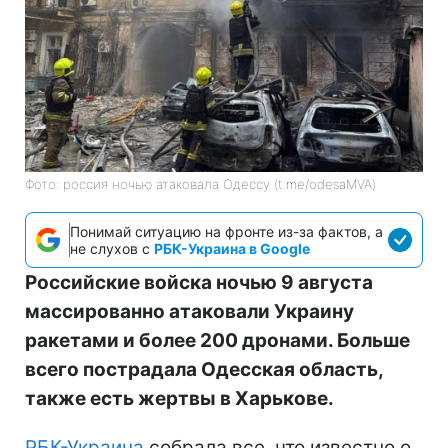
Фото: россия ночью атаковала Одессу (t.me/odesaMVA)
Понимай ситуацию на фронте из-за фактов, а
не слухов с
РБК-Украина в Google
Российские войска ночью 9 августа
массированно атаковали Украину
ракетами и более 200 дронами. Больше
всего пострадала Одесская область,
также есть жертвы в Харькове.
РБК-Украина
собрала все, что известно о