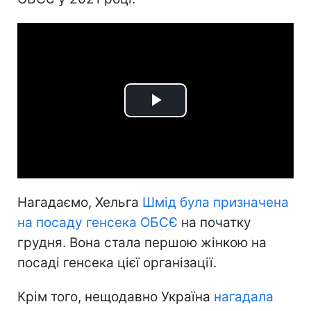
Play
Video
Нагадаємо, Хельга
Шмід була призначена
на посаду генсека ОБСЄ
на початку
грудня. Вона стала першою жінкою на
посаді генсека цієї організації.
Крім того, нещодавно Україна
нагадала