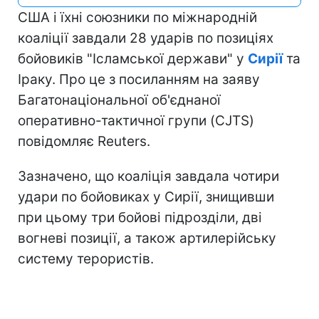
США і їхні союзники по міжнародній
коаліції завдали 28 ударів по позиціях
бойовиків "Ісламської держави" у
Сирії
та
Іраку. Про це з посиланням на заяву
Багатонаціональної об'єднаної
оперативно-тактичної групи (CJTS)
повідомляє Reuters.
Зазначено, що коаліція завдала чотири
удари по бойовиках у Сирії, знищивши
при цьому три бойові підрозділи, дві
вогневі позиції, а також артилерійську
систему терористів.