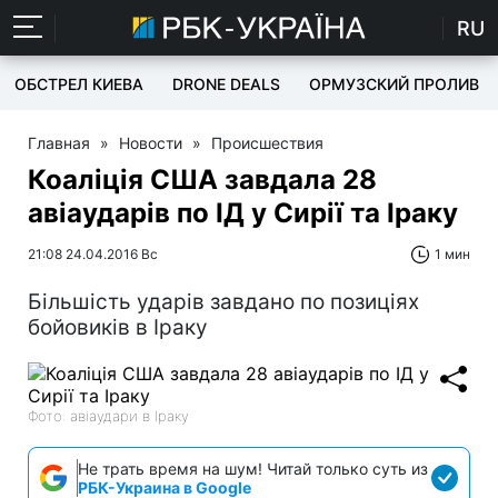
RU
ОБСТРЕЛ КИЕВА
DRONE DEALS
ОРМУЗСКИЙ ПРОЛИВ
Главная
»
Новости
»
Происшествия
Коаліція США завдала 28
авіаударів по ІД у Сирії та Іраку
21:08 24.04.2016 Вс
1 мин
Більшість ударів завдано по позиціях
бойовиків в Іраку
Фото: авіаудари в Іраку
Не трать время на шум! Читай только суть из
РБК-Украина в Google