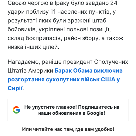
Своєю чергою в Іраку було завдано 24
удари поблизу 11 населених пунктів, у
результаті яких були вражені штаб
бойовиків, укріплені польові позиції,
склад боєприпасів, район збору, а також
низка інших цілей.
Нагадаємо, раніше президент Сполучених
Штатів Америки
Барак Обама виключив
розгортання сухопутних військ США у
Сирії
.
Не упустите главное! Подпишитесь на
наши обновления в Google!
Или читайте нас там, где вам удобно!