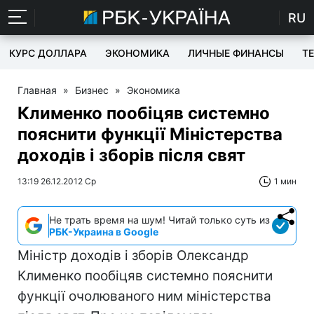
RU
КУРС ДОЛЛАРА
ЭКОНОМИКА
ЛИЧНЫЕ ФИНАНСЫ
T
Главная
»
Бизнес
»
Экономика
Клименко пообіцяв системно
пояснити функції Міністерства
доходів і зборів після свят
13:19 26.12.2012 Ср
1 мин
Не трать время на шум! Читай только суть из
РБК-Украина в Google
Міністр доходів і зборів Олександр
Клименко пообіцяв системно пояснити
функції очолюваного ним міністерства