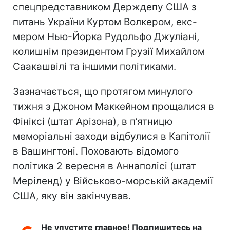
спецпредставником Держдепу США з
питань України Куртом Волкером, екс-
мером Нью-Йорка Рудольфо Джуліані,
колишнім президентом Грузії Михайлом
Саакашвілі та іншими політиками.
Зазначається, що протягом минулого
тижня з Джоном Маккейном прощалися в
Фініксі (штат Арізона), в п’ятницю
меморіальні заходи відбулися в Капітолії
в Вашингтоні. Поховають відомого
політика 2 вересня в Аннаполісі (штат
Меріленд) у Військово-морській академії
США, яку він закінчував.
Не упустите главное! Подпишитесь на