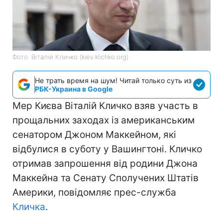
Фото: Віталій Кличко (kiev.klichko.org)
Не трать время на шум! Читай только суть из
РБК-Украина в Google
Мер Києва Віталій Кличко взяв участь в
прощальних заходах із американським
сенатором Джоном Маккейном, які
відбулися в суботу у Вашингтоні. Кличко
отримав запрошення від родини Джона
Маккейна та Сенату Сполучених Штатів
Америки, повідомляє прес-служба
Кличка
.