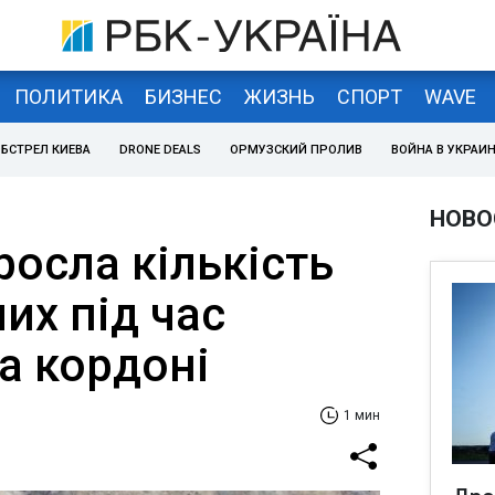
ПОЛИТИКА
БИЗНЕС
ЖИЗНЬ
СПОРТ
WAVE
БСТРЕЛ КИЕВА
DRONE DEALS
ОРМУЗСКИЙ ПРОЛИВ
ВОЙНА В УКРАИ
НОВО
зросла кількість
их під час
а кордоні
1 мин