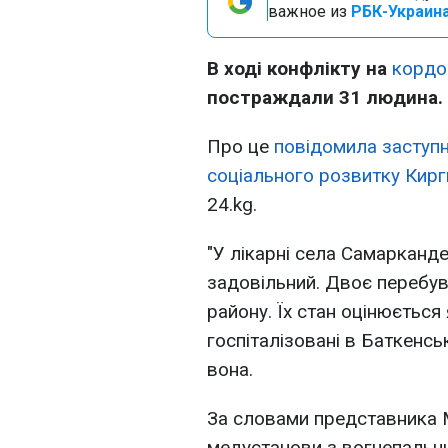
важное из
РБК-Украина
В ході конфлікту на
кордон
постраждали 31 людина. 
Про це
повідомила заступни
соціального розвитку Кирг
24.kg.
"У лікарні села Самарканде
задовільний. Двоє перебув
району. Їх стан оцінюється
госпіталізовані в Баткенсь
вона.
За словами представника 
медустанови з вогнепальни