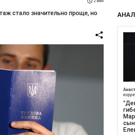
2 мин
таж стало значительно проще, но
АНАЛ
Анаст
корре
"Де
гиб
Мар
сын
Еле