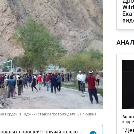
Дро
Wild
Ека
вид
АНАЛ
ту на кордоні з Таджикистаном постраждали 31 людина
Анаст
корре
"Де
родных новостей! Получай только