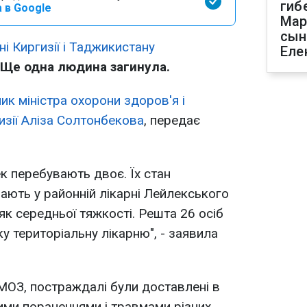
гиб
 в Google
Мар
сын
і Киргизії і Таджикистану
Еле
Ще одна людина загинула.
к міністра охорони здоров'я і
изії Аліза Солтонбекова
, передає
к перебувають двоє. Їх стан
ають у районній лікарні Лейлекського
 як середньої тяжкості. Решта 26 осіб
ку територіальну лікарню", - заявила
МОЗ, постраждалі були доставлені в
ми пораненнями і травмами різних