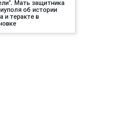
ели". Мать защитника
иуполя об истории
а и теракте в
новке