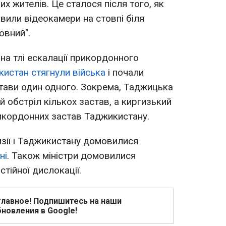
вих жителів. Це сталося після того, як
вили відеокамери на стовпі біля
овний".
на тлі ескалації прикордонного
кистан стягнули війська
і почали
тави один одного. Зокрема, Таджицька
 обстріл кількох застав, а киргизький
икордонних застав Таджикистану.
изії і Таджикистану домовилися
ні
. Також міністри домовилися
стійної дислокації.
главное! Подпишитесь на наши
новления в Google!