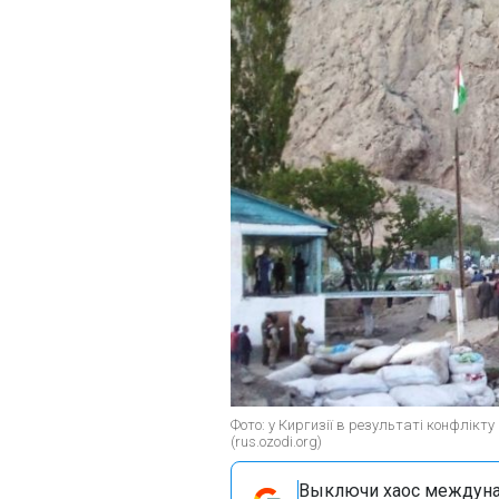
Фото: у Киргизії в результаті конфлік
(rus.ozodi.org)
Выключи хаос междуна