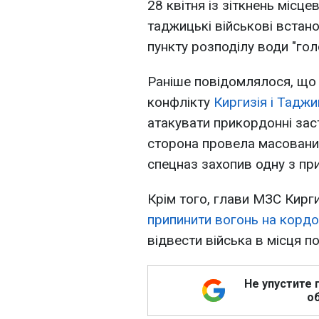
28 квітня із зіткнень місце
таджицькі військові встано
пункту розподілу води "гол
Раніше повідомлялося, що 
конфлікту
Киргизія і Таджи
атакувати прикордонні зас
сторона провела масований
спецназ захопив одну з пр
Крім того, глави МЗС Кирг
припинити вогонь на кордо
відвести війська в місця по
Не упустите 
об