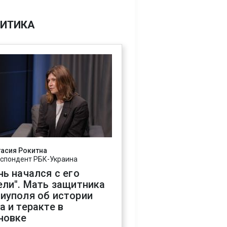
ИТИКА
асия Рокитна
спондент РБК-Украина
нь начался с его
ели". Мать защитника
иуполя об истории
а и теракте в
новке