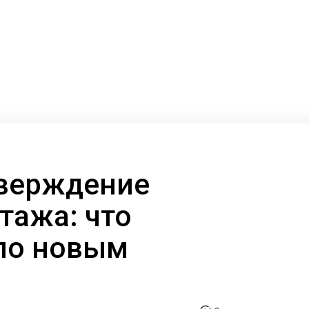
тверждение
тажа: что
по новым