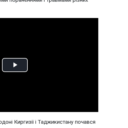
Play
Video
рдоні Киргизії і Таджикистану почався