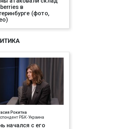
ны атаковали склад
berries в
теринбурге (фото,
ео)
ИТИКА
асия Рокитна
спондент РБК-Украина
нь начался с его