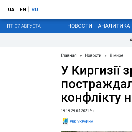
UA
EN
RU
НОВОСТИ
АНАЛИТИКА
ПТ, 07 АВГУСТА
О
Главная
»
Новости
»
В мире
У Киргизії 
постраждал
конфлікту н
19:19 29.04.2021 Чт
РБК-УКРАИНА