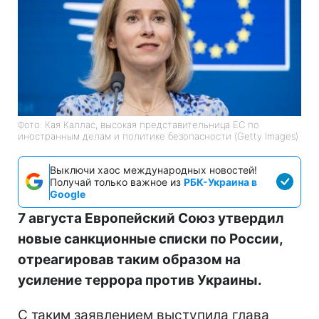
Фото: Кая Каллас, высокая представительница ЕС по
иностранным делам и политике безопасности (Getty Images)
Выключи хаос международных новостей!
Получай только важное из
РБК-Украина в
Google
7 августа Европейский Союз утвердил
новые санкционные списки по России,
отреагировав таким образом на
усиление террора против Украины.
С таким заявлением выступила глава