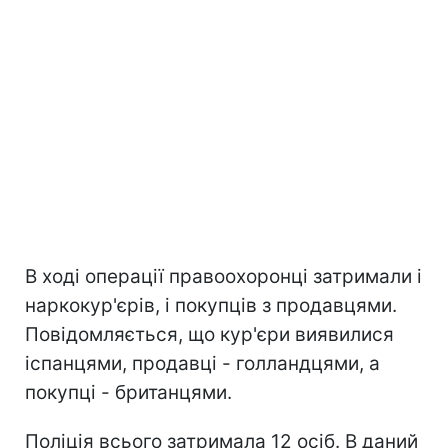
В ході операції правоохоронці затримали і
наркокур'єрів, і покупців з продавцями.
Повідомляється, що кур'єри виявилися
іспанцями, продавці - голландцями, а
покупці - британцями.
Поліція всього затримала 12 осіб. В даний