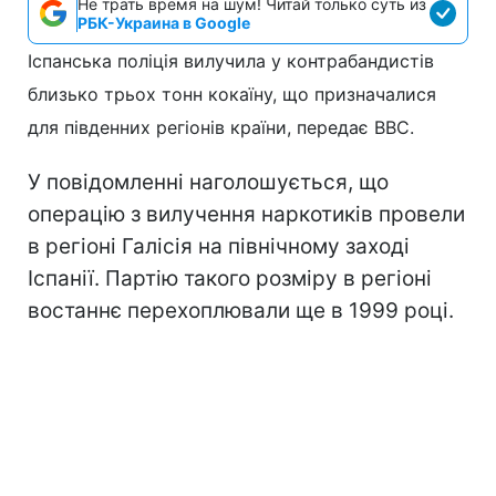
Не трать время на шум! Читай только суть из
РБК-Украина в Google
Іспанська поліція вилучила у контрабандистів
близько трьох тонн кокаїну, що призначалися
для південних регіонів країни, передає ВВС.
У повідомленні наголошується, що
операцію з вилучення наркотиків провели
в регіоні Галісія на північному заході
Іспанії. Партію такого розміру в регіоні
востаннє перехоплювали ще в 1999 році.