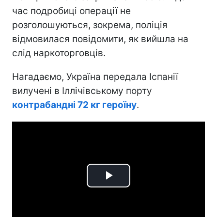
час подробиці операції не
розголошуються, зокрема, поліція
відмовилася повідомити, як вийшла на
слід наркоторговців.
Нагадаємо, Україна передала Іспанії
вилучені в Іллічівському порту
контрабандні 72 кг героїну
.
Play
Video