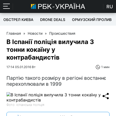
RU
ОБСТРЕЛ КИЕВА
DRONE DEALS
ОРМУЗСКИЙ ПРОЛИВ
Главная
»
Новости
»
Происшествия
В Іспанії поліція вилучила 3
тонни кокаїну у
контрабандистів
17:14 05.01.2016 Вт
1 мин
Партію такого розміру в регіоні востаннє
перехоплювали в 1999
Фото: іспанська поліція