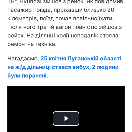
ТБ", Hyundai зійшов з рейок. Як повідомив
пасажир поїзда, проїхавши близько 20
кілометрів, поїзд почав повільно їхати,
після чого третій вагон повністю зійшов з
рейок. На ділянці колії неподалік стояла
ремонтна техніка.
Нагадаємо,
25 квітня Луганській області
на ж/д дільниці стався вибух, 2 людини
були поранені
.
Play