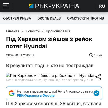
RU
ОБСТРЕЛ КИЕВА
DRONE DEALS
ОРМУЗСКИЙ ПРОЛИВ
Главная
»
Новости
»
Происшествия
Під Харковом зійшов з рейок
потяг Hyundai
21:34 28.04.2015 Вт
1 мин
В результаті події ніхто не постраждав
Фото: швидкісний поїзд Hyundai, що їхав з Харкова у Київ
Не трать время на шум! Читай только суть из
РБК-Украина в Google
Під Харковом сьогодні, 28 квітня, сталася