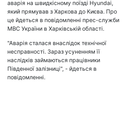
аварія на швидкісному поїзді Hyundai,
який прямував з Харкова до Києва. Про
це йдеться в повідомленні прес-служби
МВС України в Харківській області.
"Аварія сталася внаслідок технічної
несправності. Зараз усуненням її
наслідків займаються працівники
Південної залізниці", - йдеться в
повідомленні.