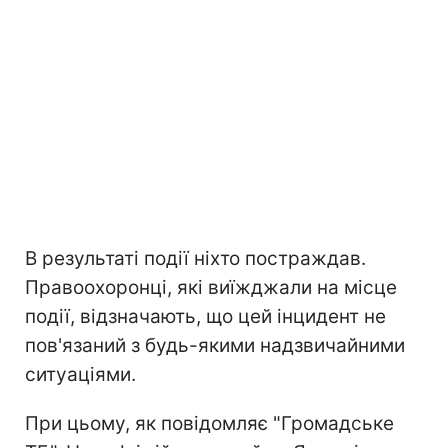
В результаті події ніхто постраждав.
Правоохоронці, які виїжджали на місце
події, відзначають, що цей інцидент не
пов'язаний з будь-якими надзвичайними
ситуаціями.
При цьому, як повідомляє "Громадське