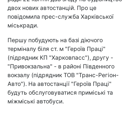
двох нових автостанцій. Про це
повідомила прес-служба Харківської
міськради.
Першу побудують на базі діючого
терміналу біля ст. м "Героїв Праці"
(підрядник КП "Харковпасс"), другу -
"Привокзальна" - в районі Південного
вокзалу (підрядник ТОВ "Транс-Регіон-
Авто"). На автостанції "Героїв Праці"
будуть обслуговуватися приміські та
міжміські автобуси.