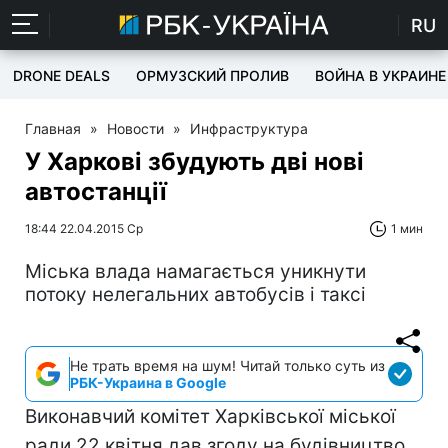
RU
DRONE DEALS
ОРМУЗСКИЙ ПРОЛИВ
ВОЙНА В УКРАИНЕ
Главная
»
Новости
»
Инфраструктура
У Харкові збудують дві нові
автостанції
18:44 22.04.2015 Ср
1 мин
Міська влада намагається уникнути
потоку нелегальних автобусів і таксі
Не трать время на шум! Читай только суть из
РБК-Украина в Google
Виконавчий комітет Харківської міської
ради 22 квітня дав згоду на будівництво